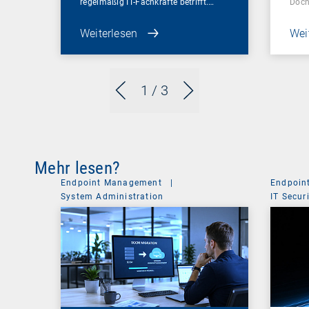
regelmäßig IT-Fachkräfte betrifft.…
Doc
Weiterlesen
Wei
1
/ 3
Mehr lesen?
Endpoint Management
|
Endpoin
System Administration
IT Secur