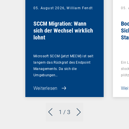
05. August 2026,
William Fendt
05.
SCCM Migration: Wann
Boo
sich der Wechsel wirklich
Sic
lohnt
Sta
ent
Microsoft SCCM (jetzt MECM) ist seit
langem das Rückgrat des Endpoint
Ein L
Managements. Da sich die
stoc
Umgebungen…
plötz
Weiterlesen
Wei
1
/ 3