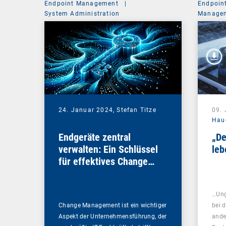
Endpoint Management
|
Endpoin
System Administration
Managem
24. Januar 2024,
Stefan Titze
09.
Hau
Endgeräte zentral
„De
verwalten: Ein Schlüssel
leb
für effektives Change
Management
…Ung
Change Management ist ein wichtiger
bei 
Aspekt der Unternehmensführung, der
ande