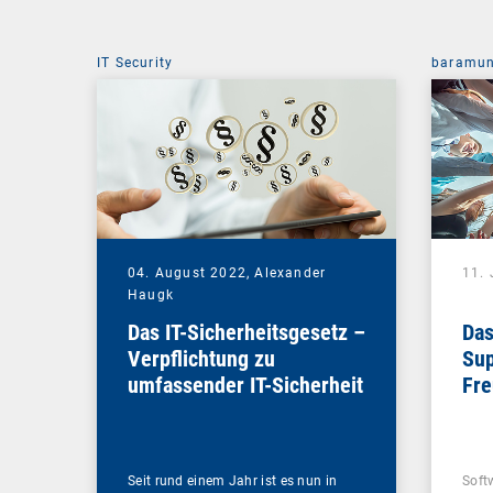
IT Security
baramun
04. August 2022,
Alexander
11. 
Haugk
Das IT-Sicherheitsgesetz –
Das
Verpflichtung zu
Sup
umfassender IT-Sicherheit
Fr
Seit rund einem Jahr ist es nun in
Softw