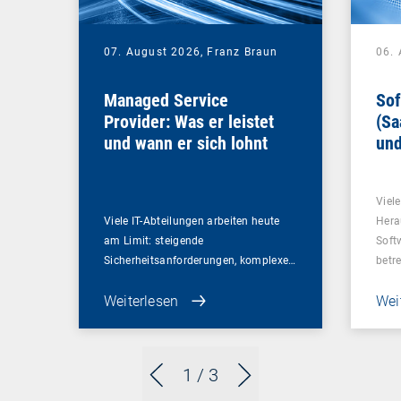
07. August 2026,
Franz Braun
06.
Managed Service
Sof
Provider: Was er leistet
(Sa
und wann er sich lohnt
und
Un
Viel
Viele IT-Abteilungen arbeiten heute
Hera
am Limit: steigende
Soft
Sicherheitsanforderungen, komplexe…
betr
Weiterlesen
Wei
1
/ 3