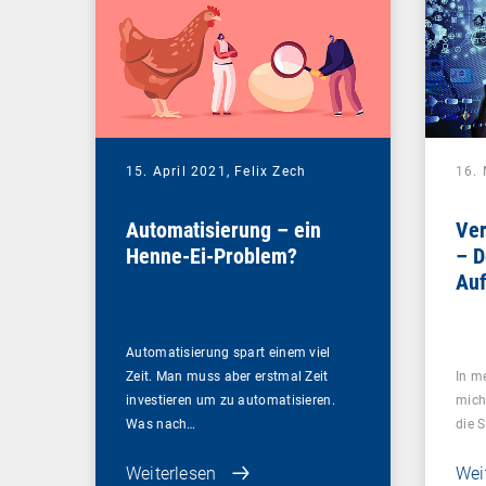
15. April 2021,
Felix Zech
16.
Automatisierung – ein
Ver
Henne-Ei-Problem?
– D
Auf
akt
Automatisierung spart einem viel
Zeit. Man muss aber erstmal Zeit
In m
investieren um zu automatisieren.
mich
Was nach…
die 
Weiterlesen
Wei