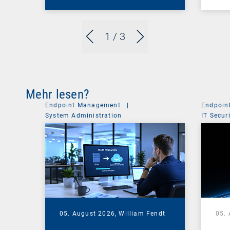
1
/ 3
Mehr lesen?
Endpoint Management
|
Endpoin
System Administration
IT Secur
05. August 2026,
William Fendt
05.