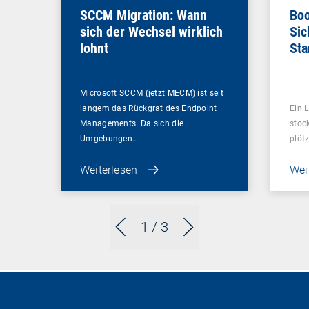
SCCM Migration: Wann
Boo
sich der Wechsel wirklich
Sic
lohnt
Sta
ent
Microsoft SCCM (jetzt MECM) ist seit
langem das Rückgrat des Endpoint
Ein L
Managements. Da sich die
stoc
Umgebungen…
plötz
Weiterlesen
Wei
1
/ 3