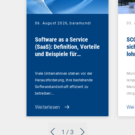
06. August 2026,
baramundi
05.
Software as a Service
SCC
(SaaS): Definition, Vorteile
sic
und Beispiele für
loh
Unternehmen
Viele Unternehmen stehen vor der
Micr
Herausforderung, ihre bestehende
lang
Softwarelandschaft effizient zu
Mana
betreiben:…
Umg
Weiterlesen
Wei
1
/ 3