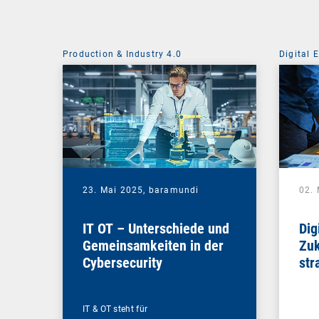
Production & Industry 4.0
Digital 
23. Mai 2025,
baramundi
02.
IT OT – Unterschiede und
Dig
Gemeinsamkeiten in der
Zuk
Cybersecurity
str
Gam
Un
IT & OT steht für