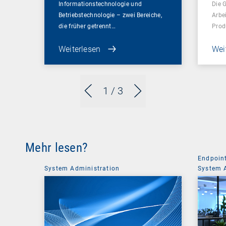
Informationstechnologie und
Die 
Betriebstechnologie – zwei Bereiche,
Arbe
die früher getrennt…
Prod
Weiterlesen
Wei
1
/ 3
Mehr lesen?
Endpoin
System Administration
System 