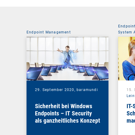
Endpoin
Endpoint Management
System 
29. September 2020,
baramundi
15.
Lein
Sicherheit bei Windows
IT-
Endpoints – IT Security
Sch
als ganzheitliches Konzept
mac