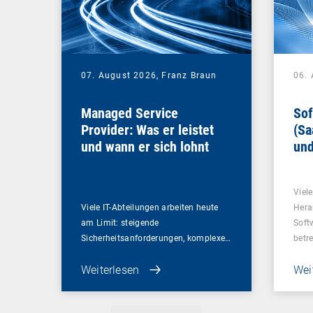
07. August 2026,
Franz Braun
06.
Managed Service
Sof
Provider: Was er leistet
(Sa
und wann er sich lohnt
und
Un
Viel
Viele IT-Abteilungen arbeiten heute
Hera
am Limit: steigende
Soft
Sicherheitsanforderungen, komplexe…
betr
Weiterlesen
Wei