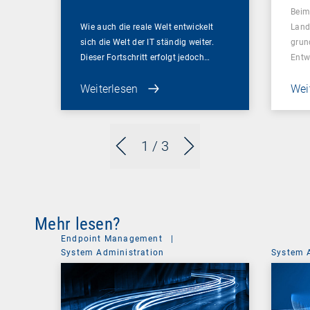
Beim
Wie auch die reale Welt entwickelt
Land
sich die Welt der IT ständig weiter.
grun
Dieser Fortschritt erfolgt jedoch…
Entw
Weiterlesen
Wei
1
/ 3
Mehr lesen?
Endpoint Management
|
System Administration
System 