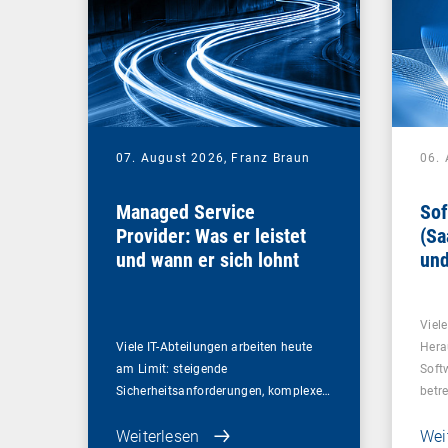
07. August 2026,
Franz Braun
06.
Managed Service
Sof
Provider: Was er leistet
(Sa
und wann er sich lohnt
und
Un
Viel
Viele IT-Abteilungen arbeiten heute
Hera
am Limit: steigende
Soft
Sicherheitsanforderungen, komplexe…
betr
Weiterlesen
Wei