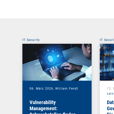
IT Security
IT Secur
06. März 2026,
William Fendt
12.
Lein
Vulnerability
Dat
Management:
Gov