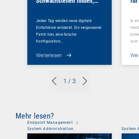
Schwachstellen finden,
für
bevor es andere tun
Sou
Jeden Tag werden neue digitale
In ei
Einfallstore entdeckt. Ein vergessener
Herz
Patch hier, eine falsche
bilde
Konfiguration…
zum
Weiterlesen
Wei
1
/ 3
Mehr lesen?
Endpoint Management
|
System Administration
System 