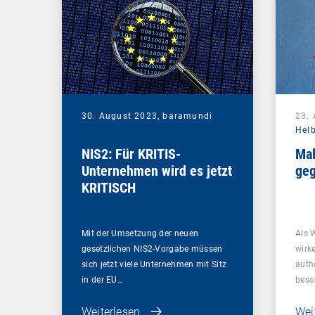
30. August 2023,
baramundi
23.
Hel
NIS2: Für KRITIS-
Mal
Unternehmen wird es jetzt
geg
KRITISCH
Mit der Umsetzung der neuen
Als 
gesetzlichen NIS2-Vorgabe müssen
wirk
sich jetzt viele Unternehmen mit Sitz
auth
in der EU…
beso
Weiterlesen
Wei