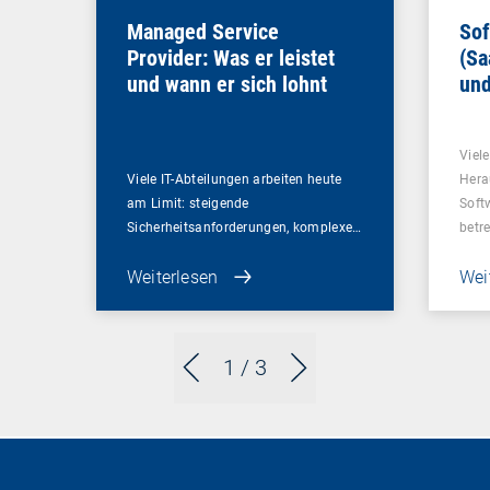
Managed Service
Sof
Provider: Was er leistet
(Sa
und wann er sich lohnt
und
Un
Viel
Viele IT-Abteilungen arbeiten heute
Hera
am Limit: steigende
Soft
Sicherheitsanforderungen, komplexe…
betr
Weiterlesen
Wei
1
/ 3