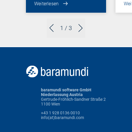
Weiterlesen
Wei
1
/ 3
baramundi software GmbH
Niederlassung Austria
Gertrude-Fröhlich-Sandner Straße 2
1100 Wien
+43 1 928 0136 0010
info(at)baramundi.com