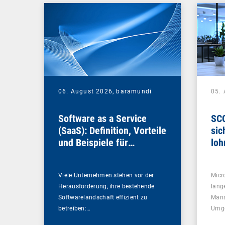
06. August 2026,
baramundi
05.
Software as a Service
SCC
(SaaS): Definition, Vorteile
sic
und Beispiele für
loh
Unternehmen
Viele Unternehmen stehen vor der
Micr
Herausforderung, ihre bestehende
lang
Softwarelandschaft effizient zu
Mana
betreiben:…
Umg