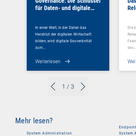
Governance: Die Schlüssel
Das
für Daten- und digitale
Rel
Souveränität
In einer Welt, in der Daten das
Die 
Herzblut der digitalen Wirtschaft
Rele
bilden, wird digitale Souveränität
Feat
zum…
des
Weiterlesen
Wei
1
/ 3
Mehr lesen?
Endpoin
System Administration
System 