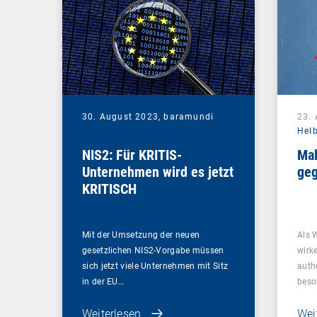
30. August 2023,
baramundi
23.
Hel
NIS2: Für KRITIS-
Mal
Unternehmen wird es jetzt
geg
KRITISCH
Mit der Umsetzung der neuen
Als 
gesetzlichen NIS2-Vorgabe müssen
wirk
sich jetzt viele Unternehmen mit Sitz
auth
in der EU…
beso
Weiterlesen
Wei