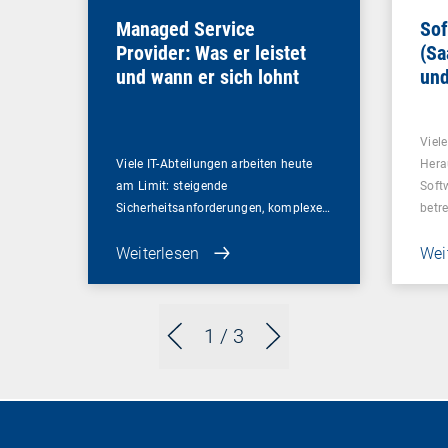
Managed Service
Sof
Provider: Was er leistet
(Sa
und wann er sich lohnt
und
Un
Viel
Viele IT-Abteilungen arbeiten heute
Hera
am Limit: steigende
Soft
Sicherheitsanforderungen, komplexe…
betr
Weiterlesen
Wei
1
/ 3