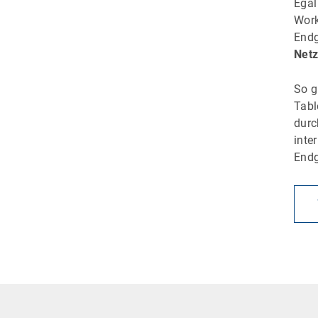
Egal
Work
Endg
Netz
So g
Tabl
dur
inte
Endg