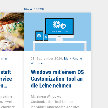
OS/Windows
rmin
08. September 2020,
Mark-Andre
Wimmer
statt
Windows mit einem OS
rvice
Customization Tool an
en
die Leine nehmen
 sich je
Mit einem Windows
nz zwei
Customization Tool können
etabliert:
individuell angepasste Abbilder