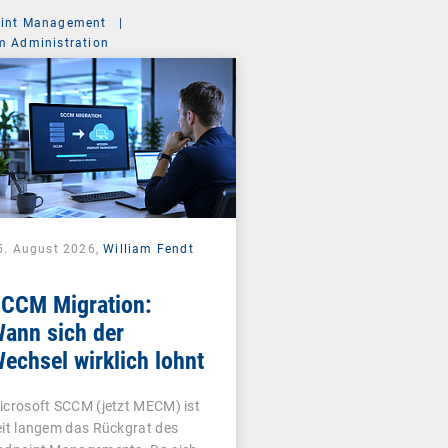
int Management
|
m Administration
5. August 2026,
William Fendt
CCM Migration:
ann sich der
echsel wirklich lohnt
icrosoft SCCM (jetzt MECM) ist
eit langem das Rückgrat des