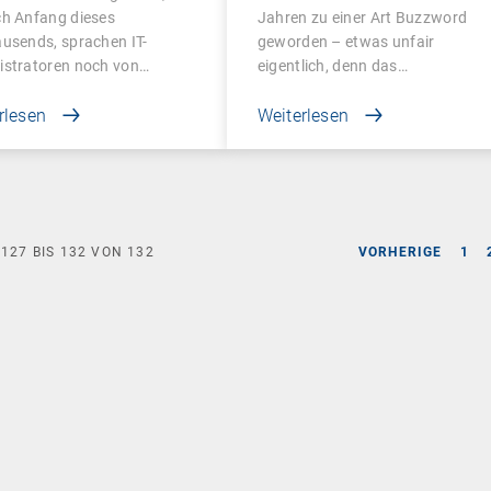
agement
ch Anfang dieses
Jahren zu einer Art Buzzword
usends, sprachen IT-
geworden – etwas unfair
istratoren noch von…
eigentlich, denn das…
rlesen
Weiterlesen
E
127
BIS
132
VON
132
VORHERIGE
1