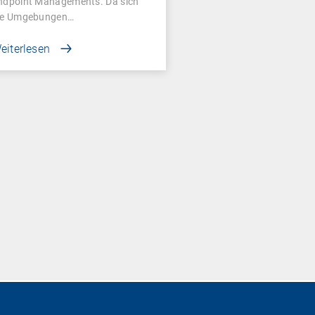
ndpoint Managements. Da sich
ie Umgebungen…
eiterlesen