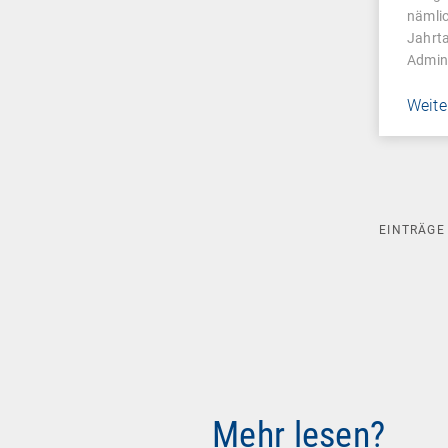
Man
nämli
Jahrta
Admin
Weite
EINTRÄG
Mehr lesen?