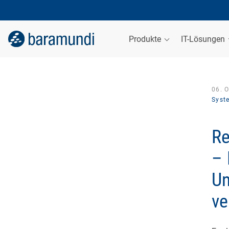
Produkte
IT-Lösungen
06. 
Syst
Re
– 
Un
ve