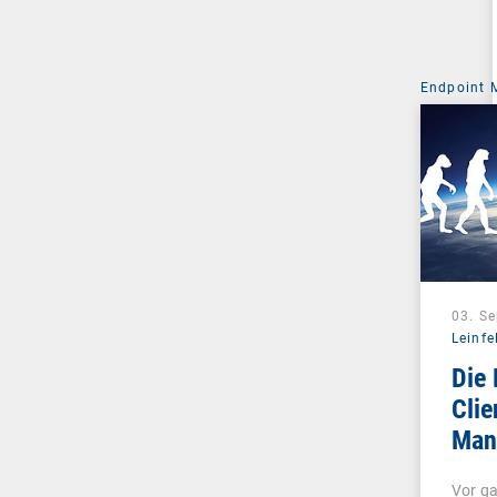
Endpoint
03. S
Leinfe
Die 
Clie
Man
Unif
Vor ga