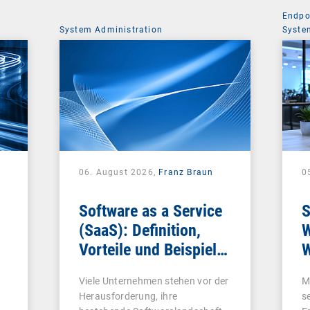
Endpo
System Administration
Syste
06. August 2026,
Franz Braun
0
Software as a Service
S
(SaaS): Definition,
W
Vorteile und Beispiele
W
für Unternehmen
Viele Unternehmen stehen vor der
M
Herausforderung, ihre
s