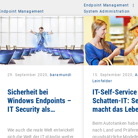
Endpoint Management
|
Endpoint Management
System Administration
29. September 2020,
baramundi
15. September 2020,
A
Leinfelder
Sicherheit bei
IT-Self-Service 
Windows Endpoints –
Schatten-IT: Se
IT Security als
macht das Leb
ganzheitliches
schön
Beim Autotanken haben
Konzept
Wie auch die reale Welt entwickelt
nach Land und Präfere
sich die Welt der IT ständig weiter.
grundsätzliche Modelle 