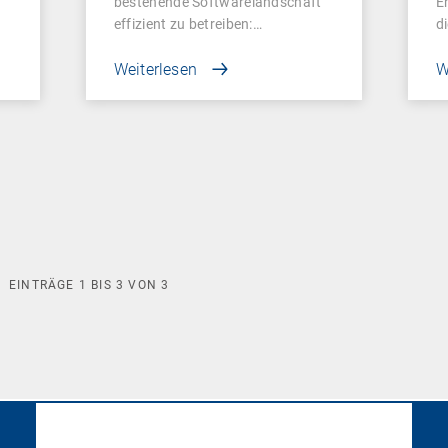
bestehende Softwarelandschaft
E
effizient zu betreiben:…
d
Weiterlesen
W
EINTRÄGE
1
BIS
3
VON
3