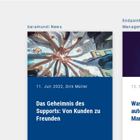
Endpoin
baramundi News
Managem
11. Juli 2022,
Dirk Müller
12.
Das Geheimnis des
Was
Supports: Von Kunden zu
aut
Freunden
Ma