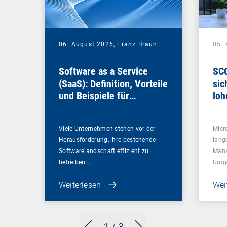
06. August 2026,
Franz Braun
05.
Software as a Service
SCC
(SaaS): Definition, Vorteile
sic
und Beispiele für
loh
Unternehmen
Viele Unternehmen stehen vor der
Micr
Herausforderung, ihre bestehende
lang
Softwarelandschaft effizient zu
Mana
betreiben:…
Umg
Weiterlesen
Wei