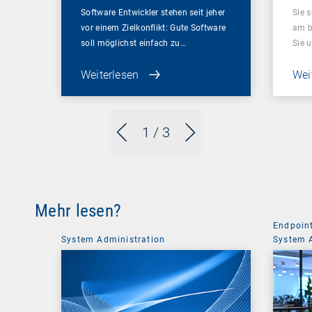
Software Entwickler stehen seit jeher
Sie 
vor einem Zielkonflikt: Gute Software
am be
soll möglichst einfach zu…
Sie 
Weiterlesen
Wei
1
/ 3
Mehr lesen?
Endpoin
System Administration
System 