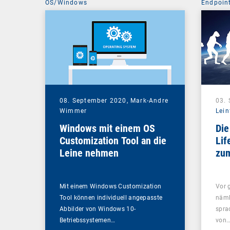
OS/Windows
Endpoin
08. September 2020,
Mark-Andre
03.
Wimmer
Lein
Windows mit einem OS
Die
Customization Tool an die
Lif
Leine nehmen
zum
Ma
Mit einem Windows Customization
Vor g
Tool können individuell angepasste
näml
Abbilder von Windows 10-
spra
Betriebssystemen…
von