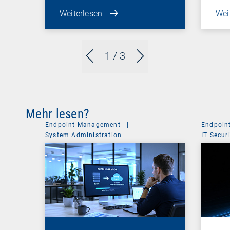
Weiterlesen
Wei
1
/ 3
Mehr lesen?
Endpoint Management
|
Endpoin
System Administration
IT Secur