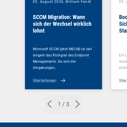
05. August 2026,
William Fendt
05.
SCCM Migration: Wann
Boo
sich der Wechsel wirklich
Sic
lohnt
Sta
ent
Microsoft SCCM (jetzt MECM) ist seit
langem das Rückgrat des Endpoint
Ein L
Managements. Da sich die
stoc
Umgebungen…
plötz
Weiterlesen
Wei
1
/ 3