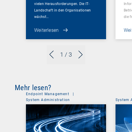
vielen Herausforderungen. Die IT-
Info
Landschaft in den Organisationen
Betr
wächst…
die 
Weiterlesen
Wei
1
/ 3
Mehr lesen?
Endpoint Management
|
System Administration
System 