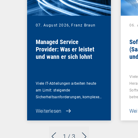
07. August 2026,
Franz Braun
06.
Managed Service
Sof
Provider: Was er leistet
(Sa
und wann er sich lohnt
und
Un
Viel
Viele IT-Abteilungen arbeiten heute
Hera
am Limit: steigende
Soft
Sicherheitsanforderungen, komplexe…
betr
Weiterlesen
Wei
1
/ 3