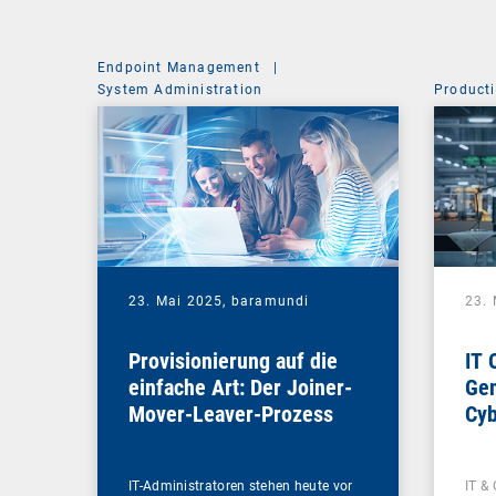
Endpoint Management
|
System Administration
Producti
23. Mai 2025,
baramundi
23.
Provisionierung auf die
IT 
einfache Art: Der Joiner-
Gem
Mover-Leaver-Prozess
Cyb
IT-Administratoren stehen heute vor
IT & 