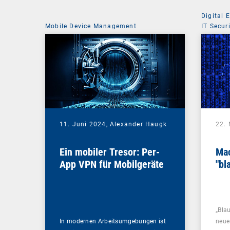
Digital 
Mobile Device Management
IT Secur
11. Juni 2024,
Alexander Haugk
22.
Ein mobiler Tresor: Per-
Mac
App VPN für Mobilgeräte
"bl
„Bla
In modernen Arbeitsumgebungen ist
neue 