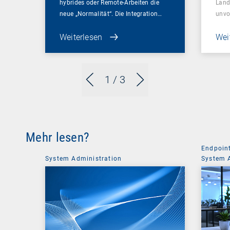
hybrides oder Remote-Arbeiten die
Land
neue „Normalität“. Die Integration…
unvo
Weiterlesen
Wei
1
/ 3
Mehr lesen?
Endpoin
System Administration
System 