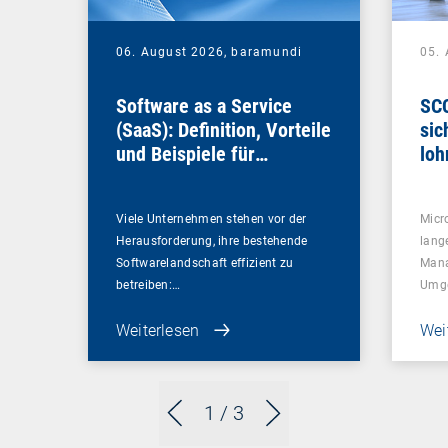
06. August 2026,
baramundi
05.
Software as a Service
SCC
(SaaS): Definition, Vorteile
sic
und Beispiele für
loh
Unternehmen
Viele Unternehmen stehen vor der
Micr
Herausforderung, ihre bestehende
lang
Softwarelandschaft effizient zu
Mana
betreiben:…
Umg
Weiterlesen
Wei
1
/ 3