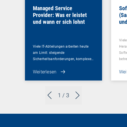
Managed Service
Sof
Provider: Was er leistet
(Sa
und wann er sich lohnt
und
Un
Viel
Viele IT-Abteilungen arbeiten heute
Hera
am Limit: steigende
Soft
Sicherheitsanforderungen, komplexe…
betr
Weiterlesen
Wei
1
/ 3