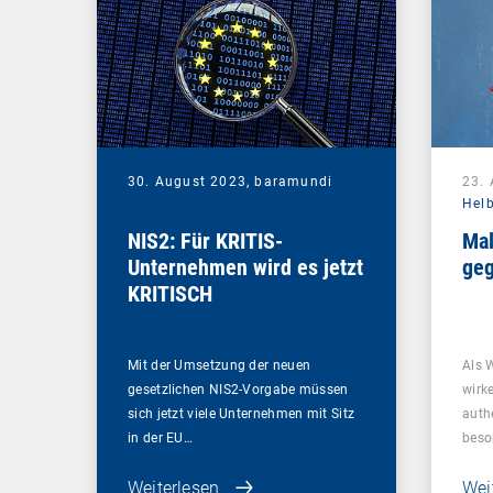
30. August 2023,
baramundi
23.
Hel
NIS2: Für KRITIS-
Mal
Unternehmen wird es jetzt
geg
KRITISCH
Mit der Umsetzung der neuen
Als 
gesetzlichen NIS2-Vorgabe müssen
wirk
sich jetzt viele Unternehmen mit Sitz
auth
in der EU…
beso
Weiterlesen
Wei