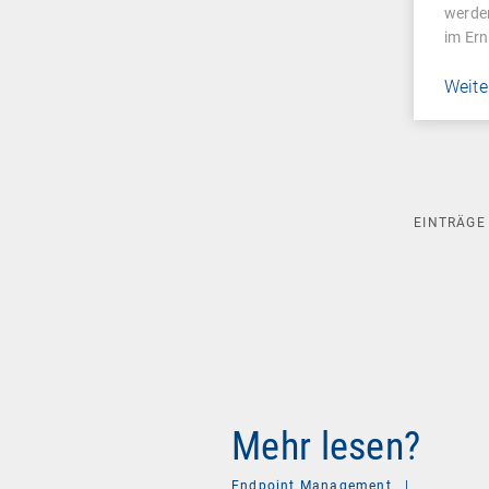
werde
im Ern
Weite
EINTRÄG
Mehr lesen?
Endpoint Management
|