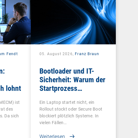
iam Fendt
05. August 2026,
Franz Braun
n:
Bootloader und IT-
Sicherheit: Warum der
h lohnt
Startprozess
entscheidend ist
 MECM) ist
Ein Laptop startet nicht, ein
rat des
Rollout stockt oder Secure Boot
. Da sich
blockiert plötzlich Systeme. In
vielen Fällen…
Weiterlesen