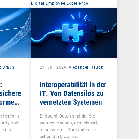
Digital Employee Experience
z Braun
29. Juli 2026,
Alexander Haugk
:
Interoperabilität in der
sichere
IT: Von Datensilos zu
forme
vernetzten Systemen
ren
stieren in
Endpoint-Daten sind da. Sie
curity und
werden erhoben, gespeichert,
ne ein
ausgewertet. Nur landen sie
selten dort, wo sie…