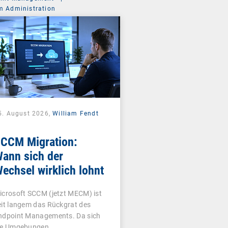
m Administration
5. August 2026,
William Fendt
CCM Migration:
ann sich der
echsel wirklich lohnt
icrosoft SCCM (jetzt MECM) ist
eit langem das Rückgrat des
ndpoint Managements. Da sich
ie Umgebungen…