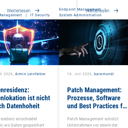
Endpoint Management
|
Weiterlesen
Weiterlesen
 Management
|
IT Security
System Administration
li 2026,
Armin Leinfelder
16. Juli 2026,
baramundi
nresidenz:
Patch Management:
nlokation ist nicht
Prozesse, Software
ch Datenhoheit
und Best Practices fü
IT-Teams
esidenz entscheidet
Patch Management schützt
r, wo Daten gespeichert
Unternehmen vor einem der