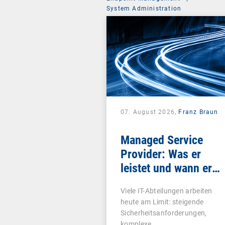
System Administration
07. August 2026,
Franz Braun
Managed Service
Provider: Was er
leistet und wann er
sich lohnt
Viele IT-Abteilungen arbeiten
heute am Limit: steigende
Sicherheitsanforderungen,
komplexe…