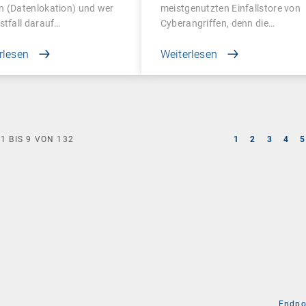
n (Datenlokation) und wer
meistgenutzten Einfallstore von
stfall darauf…
Cyberangriffen, denn die…
rlesen
Weiterlesen
E
1
BIS
9
VON
132
1
2
3
4
5
Endpo