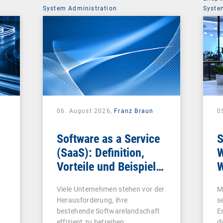
System Administration
Syste
06. August 2026,
Franz Braun
0
Software as a Service
S
(SaaS): Definition,
W
Vorteile und Beispiele
W
für Unternehmen
Viele Unternehmen stehen vor der
M
Herausforderung, ihre
s
bestehende Softwarelandschaft
E
effizient zu betreiben:…
d