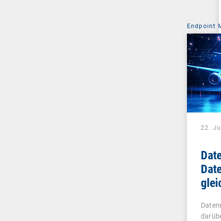
Endpoint
22. Ju
Date
Date
glei
Datenr
darübe