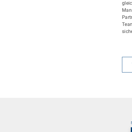
glei
Mana
Part
Team
sich