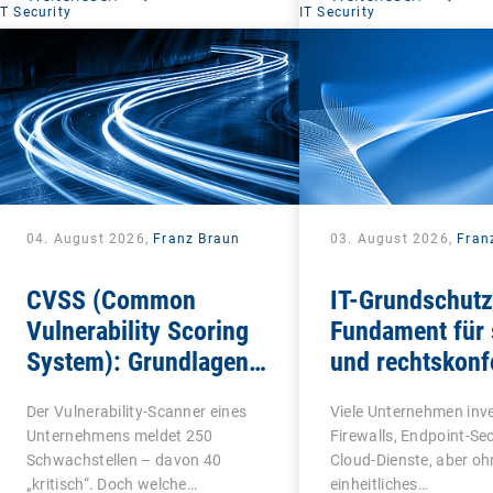
IT Security
IT Security
04. August 2026,
Franz Braun
03. August 2026,
Fran
CVSS (Common
IT-Grundschutz
Vulnerability Scoring
Fundament für 
System): Grundlagen
und rechtskon
für die
IT-Infrastruktu
Der Vulnerability-Scanner eines
Viele Unternehmen inve
Schwachstellenbewertung
Unternehmens meldet 250
Firewalls, Endpoint-Se
Schwachstellen – davon 40
Cloud-Dienste, aber oh
„kritisch“. Doch welche…
einheitliches…