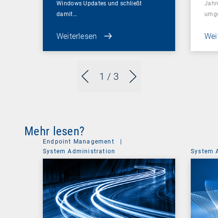
Windows Updates und schließt
Jahr
damit…
umge
Weiterlesen
Wei
1
/ 3
Mehr lesen?
Endpoint Management
|
System Administration
System 