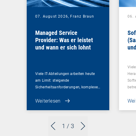
07. August 2026,
Franz Braun
06.
Managed Service
Sof
Provider: Was er leistet
(Sa
und wann er sich lohnt
und
Un
Viel
Viele IT-Abteilungen arbeiten heute
Hera
am Limit: steigende
Soft
Sicherheitsanforderungen, komplexe…
betr
Weiterlesen
Wei
1
/ 3