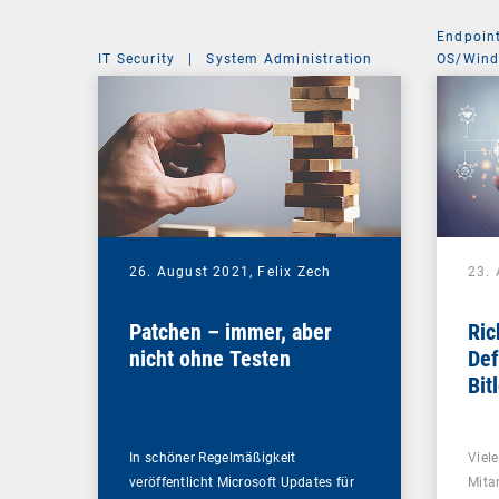
Endpoin
IT Security
|
System Administration
OS/Win
26. August 2021,
Felix Zech
23.
Patchen – immer, aber
Ric
nicht ohne Testen
Def
Bit
In schöner Regelmäßigkeit
Viel
veröffentlicht Microsoft Updates für
Mitar