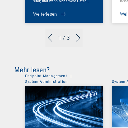
sind; und wenn nicht mehr Daten…
lass
Weiterlesen
Wei
1
/ 3
Mehr lesen?
Endpoint Management
|
System Administration
System 