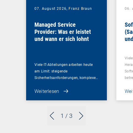
07. August 2026,
Franz Braun
06.
Managed Service
Sof
Provider: Was er leistet
(Sa
und wann er sich lohnt
und
Un
Viel
Viele IT-Abteilungen arbeiten heute
Hera
am Limit: steigende
Soft
Sicherheitsanforderungen, komplexe…
betr
Weiterlesen
Wei
1
/ 3