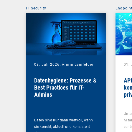
IT Security
Endpoin
08. Juli 2026,
Armin Leinfelder
01. 
Datenhygiene: Prozesse &
APN
Best Practices für IT-
kom
Admins
pri
Na
Unte
Daten sind nur dann wertvoll, wenn
Mita
sie korrekt, aktuell und konsistent
zent