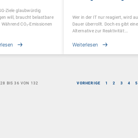
tor in ESG messbar
Mitarbeitererfahrung
SG-Ziele glaubwürdig
ht
revolutionieren
gen will, braucht belastbare
Wer in der IT nur reagiert, wird au
. Während CO₂-Emissionen
Dauer überrollt. Doch es gibt eine
Alternative zur Reaktivität:…
rlesen
Weiterlesen
E
28
BIS
36
VON
132
VORHERIGE
1
2
3
4
5