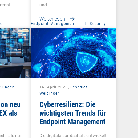
trennt…
und…
Weiterlesen
ce
Endpoint Management
|
IT Security
Klinger
16. April 2025,
Benedict
Weidinger
ion neu
Cyberresilienz: Die
EX als
wichtigsten Trends für
Endpoint Management
mehr als nur
Die digitale Landschaft entwickelt