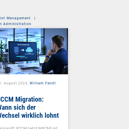
int Management
|
m Administration
5. August 2026,
William Fendt
CCM Migration:
ann sich der
echsel wirklich lohnt
icrosoft SCCM (jetzt MECM) ist