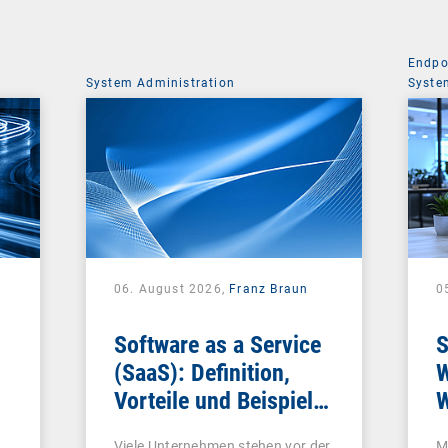
Endpo
System Administration
Syste
06. August 2026,
Franz Braun
0
Software as a Service
S
(SaaS): Definition,
W
Vorteile und Beispiele
W
für Unternehmen
Viele Unternehmen stehen vor der
M