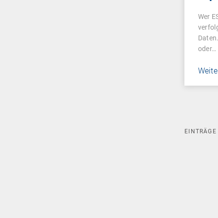
Fak
Wer E
mac
verfol
Daten
oder…
Weite
EINTRÄG