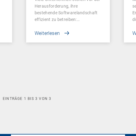
Herausforderung, ihre
s
bestehende Softwarelandschaft
E
effizient zu betreiben:…
d
Weiterlesen
W
EINTRÄGE
1
BIS
3
VON
3