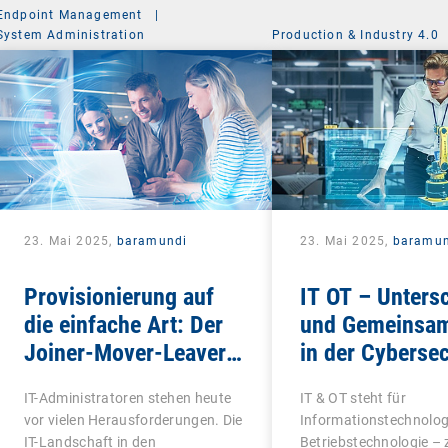
Endpoint Management
|
System Administration
Production & Industry 4.0
23. Mai 2025,
baramundi
23. Mai 2025,
baramun
Provisionierung auf
IT OT – Unters
die einfache Art: Der
und Gemeinsam
Joiner-Mover-Leaver-
in der Cybersec
Prozess
IT-Administratoren stehen heute
IT & OT steht für
vor vielen Herausforderungen. Die
Informationstechnolog
IT-Landschaft in den
Betriebstechnologie – 