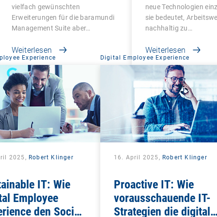
macht Schluss mit
vielfach gewünschten
neue Technologien ein
Altlasten
Erweiterungen für die baramundi
sie bedeutet, Arbeitsw
Management Suite aber…
nachhaltig zu…
Weiterlesen
Weiterlesen
ployee Experience
Digital Employee Experience
ril 2025,
Robert Klinger
16. April 2025,
Robert Klinger
ainable IT: Wie
Proactive IT: Wie
tal Employee
vorausschauende IT-
rience den Social-
Strategien die digitale