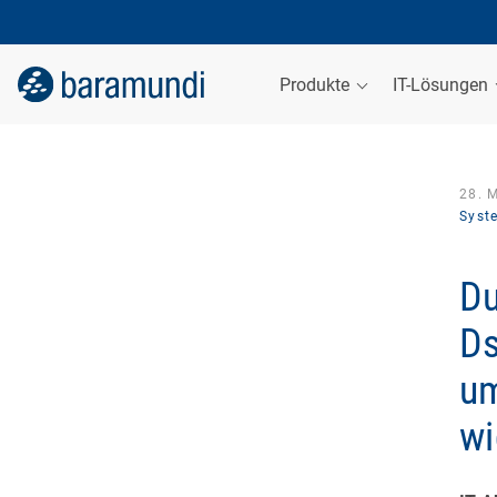
Produkte
IT-Lösungen
28. 
Syst
Du
Ds
u
wi