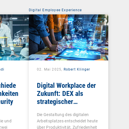
Digital Employee Experience
di
02. Mai 2025,
Robert Klinger
chiede
Digital Workplace der
keiten
Zukunft: DEX als
urity
strategischer
Gamechanger für
Die Gestaltung des digitalen
Unternehmen
ie und
Arbeitsplatzes entscheidet heute
zwei
über Produktivität, Zufriedenheit