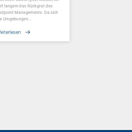
eit langem das Rückgrat des
ndpoint Managements. Da sich
ie Umgebungen…
eiterlesen