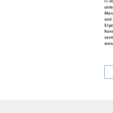
IT-A
unte
Mana
und 
Erge
Kons
zent
wand