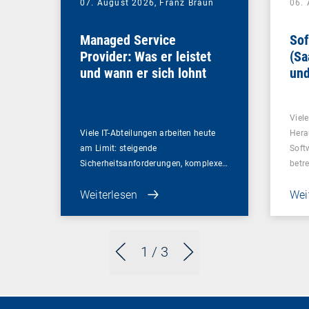
07. August 2026,
Franz Braun
06.
Managed Service
Sof
Provider: Was er leistet
(Sa
und wann er sich lohnt
und
Un
Viel
Viele IT-Abteilungen arbeiten heute
Hera
am Limit: steigende
Soft
Sicherheitsanforderungen, komplexe…
betr
Weiterlesen
Wei
1
/ 3