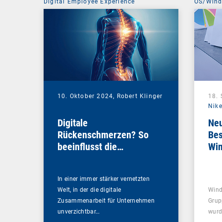
Digital Employee Experience
OS/Win
10. Oktober 2024,
Robert Klinger
18.
Nike
Digitale
Neu
Rückenschmerzen? So
Bes
beeinflusst die
Wi
Netzwerkperformance
Ihre DEX-Strategie
In einer immer stärker vernetzten
Welt, in der die digitale
Wind
Zusammenarbeit für Unternehmen
Grup
unverzichtbar…
wurd