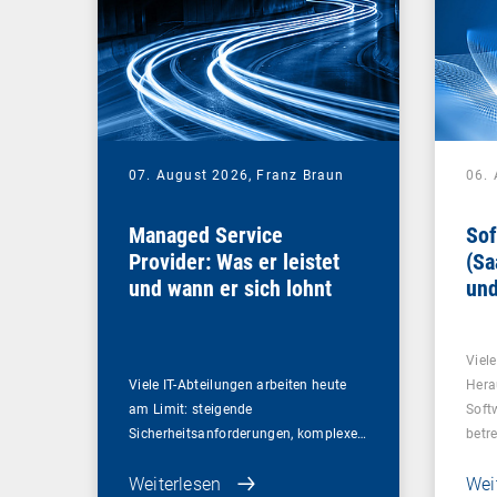
07. August 2026,
Franz Braun
06.
Managed Service
Sof
Provider: Was er leistet
(Sa
und wann er sich lohnt
und
Un
Viel
Viele IT-Abteilungen arbeiten heute
Hera
am Limit: steigende
Soft
Sicherheitsanforderungen, komplexe…
betr
Weiterlesen
Wei