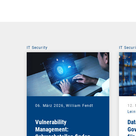
IT Security
IT Secur
06. März 2026,
William Fendt
12.
Lein
Vulnerability
Dat
Management:
Gov