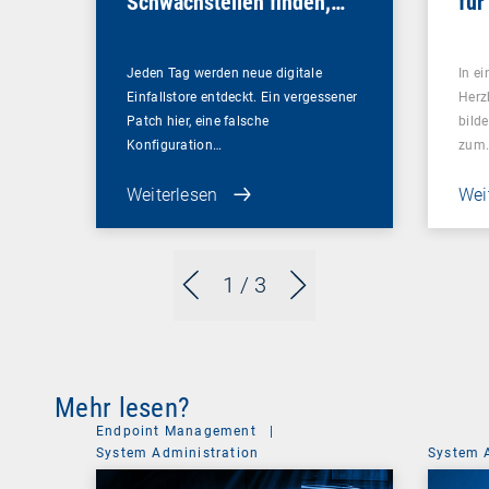
Schwachstellen finden,
für
bevor es andere tun
Sou
Jeden Tag werden neue digitale
In ei
Einfallstore entdeckt. Ein vergessener
Herz
Patch hier, eine falsche
bilde
Konfiguration…
zum
Weiterlesen
Wei
1
/ 3
Mehr lesen?
Endpoint Management
|
System Administration
System 