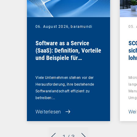
06. August 2026,
baramundi
05.
Software as a Service
SCC
(SaaS): Definition, Vorteile
sic
und Beispiele für
loh
Unternehmen
Viele Unternehmen stehen vor der
Micr
Herausforderung, ihre bestehende
lang
Softwarelandschaft effizient zu
Mana
betreiben:…
Umg
Weiterlesen
Wei