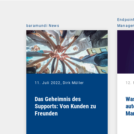
Endpoin
baramundi News
Managem
11. Juli 2022,
Dirk Müller
12.
Das Geheimnis des
Was
Supports: Von Kunden zu
aut
Freunden
Ma