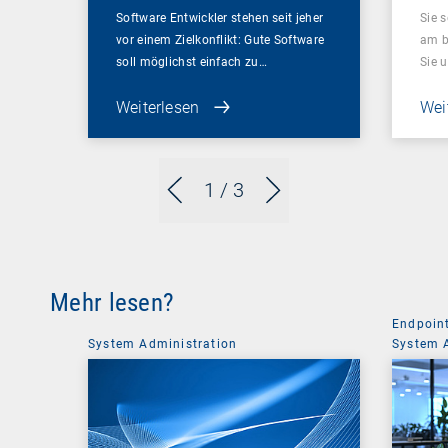
Software Entwickler stehen seit jeher
Sie 
vor einem Zielkonflikt: Gute Software
am be
soll möglichst einfach zu…
Sie 
Weiterlesen
Wei
1
/ 3
Mehr lesen?
Endpoin
System Administration
System 