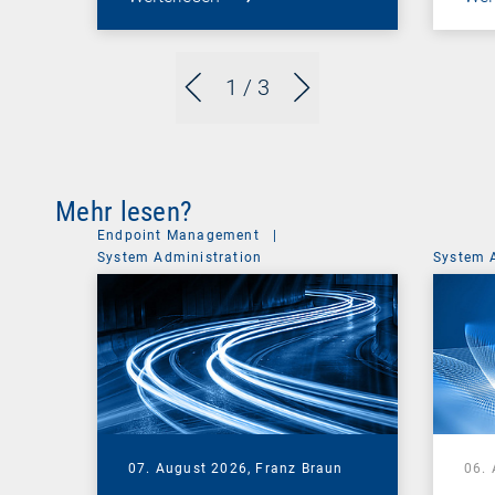
1
/ 3
Mehr lesen?
Endpoint Management
|
System Administration
System 
07. August 2026,
Franz Braun
06.