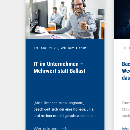
19. Mai 2021,
William Fendt
10.
IT im Unternehmen –
Bac
Mehrwert statt Ballast
Wec
das
Ihr
„Mein Rechner ist so langsam“,
Eines
beschwert sich der eine Kollege. „Tja,
Clou
und meiner macht gerade wieder ein…
auch
Weiterlesen
Wei