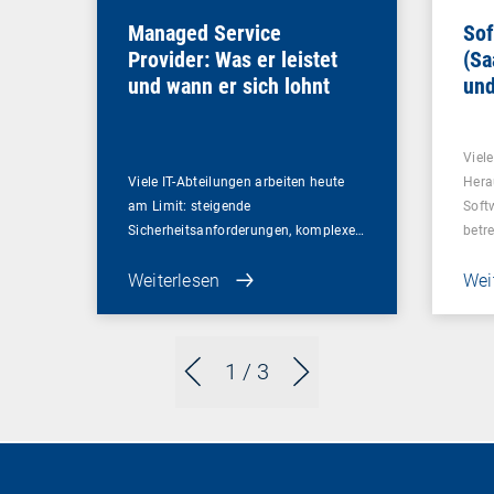
Managed Service
Sof
Provider: Was er leistet
(Sa
und wann er sich lohnt
und
Un
Viel
Viele IT-Abteilungen arbeiten heute
Hera
am Limit: steigende
Soft
Sicherheitsanforderungen, komplexe…
betr
Weiterlesen
Wei
1
/ 3