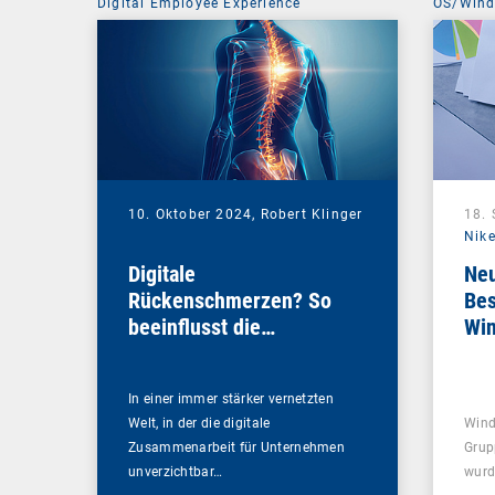
Digital Employee Experience
OS/Win
10. Oktober 2024,
Robert Klinger
18.
Nike
Digitale
Neu
Rückenschmerzen? So
Bes
beeinflusst die
Wi
Netzwerkperformance
Ihre DEX-Strategie
In einer immer stärker vernetzten
Welt, in der die digitale
Wind
Zusammenarbeit für Unternehmen
Grup
unverzichtbar…
wurd