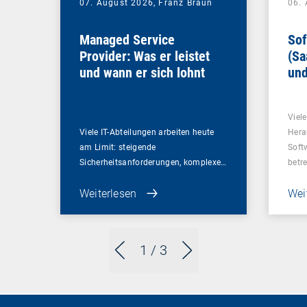
07. August 2026,
Franz Braun
06.
Managed Service
Sof
Provider: Was er leistet
(Sa
und wann er sich lohnt
und
Un
Viel
Viele IT-Abteilungen arbeiten heute
Hera
am Limit: steigende
Soft
Sicherheitsanforderungen, komplexe…
betr
Weiterlesen
Wei
1
/ 3