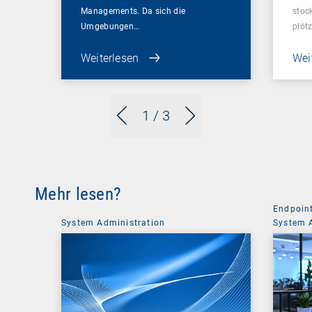
Managements. Da sich die
stoc
Umgebungen…
plötz
Weiterlesen
Wei
1
/ 3
Mehr lesen?
Endpoin
System Administration
System 