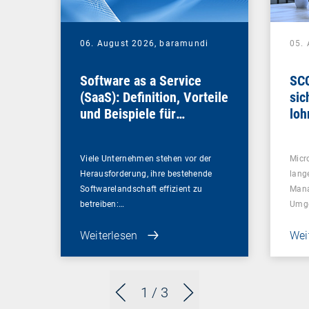
06. August 2026,
baramundi
05.
Software as a Service
SCC
(SaaS): Definition, Vorteile
sic
und Beispiele für
loh
Unternehmen
Viele Unternehmen stehen vor der
Micr
Herausforderung, ihre bestehende
lang
Softwarelandschaft effizient zu
Mana
betreiben:…
Umg
Weiterlesen
Wei
1
/ 3