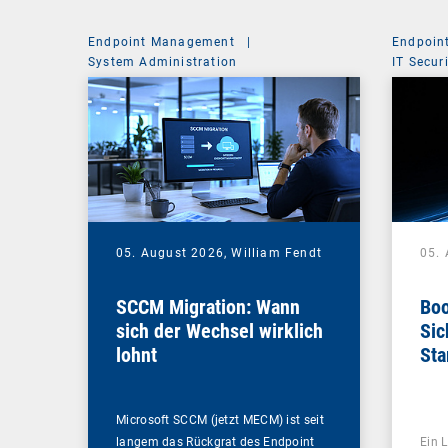
Endpoint Management
|
Endpoin
System Administration
IT Secur
05. August 2026,
William Fendt
05.
SCCM Migration: Wann
Boo
sich der Wechsel wirklich
Sic
lohnt
Sta
ent
Microsoft SCCM (jetzt MECM) ist seit
langem das Rückgrat des Endpoint
Ein L