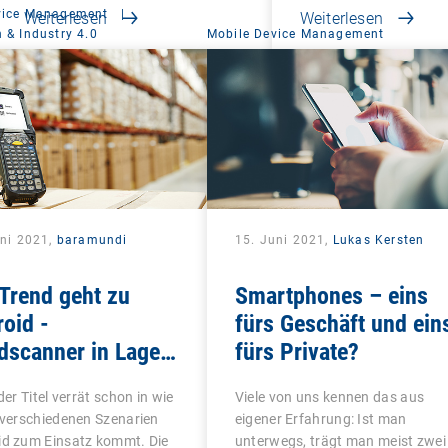
vice Management
|
Weiterlesen
Weiterlesen
 & Industry 4.0
Mobile Device Management
uni 2021,
baramundi
15. Juni 2021,
Lukas Kersten
Trend geht zu
Smartphones – eins
oid -
fürs Geschäft und ein
scanner in Lager,
fürs Private?
stik, Handel und
 der Titel verrät schon in wie
Viele von uns kennen das aus
duktion zeitgemäß
 verschiedenen Szenarien
eigener Erfahrung: Ist man
alten
id zum Einsatz kommt. Die
unterwegs, trägt man meist zwei