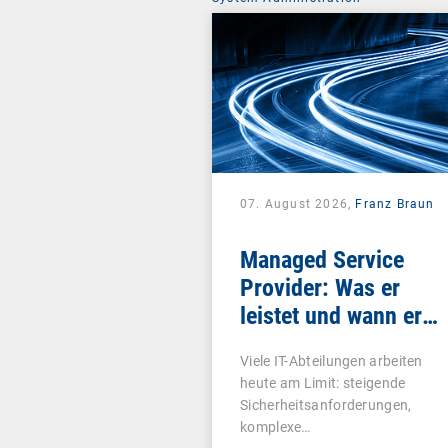
07. August 2026,
Franz Braun
Managed Service
Provider: Was er
leistet und wann er
sich lohnt
Viele IT-Abteilungen arbeiten
heute am Limit: steigende
Sicherheitsanforderungen,
komplexe…