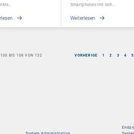
nkte…
Smartphones mit sich…
rlesen
Weiterlesen
E
100
BIS
108
VON
132
VORHERIGE
1
2
3
4
5
Endpo
System Administration
Syste