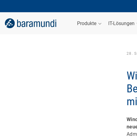
Produkte
IT-Lösungen
28. 
Wi
Be
mi
Win
neu
Admi