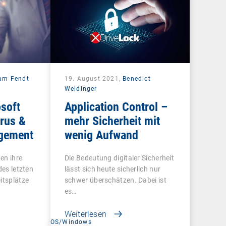
iam Fendt
19. August 2021,
Benedict
Weidinger
osoft
Application Control –
irus &
mehr Sicherheit mit
agement
wenig Aufwand
en ihre
Die Bedeutung digitaler Sicherheit
des letzten
lässt sich heute sicherlich nur
itsplätze
schwer überschätzen. Dabei ist
es…
Weiterlesen
t
OS/Windows