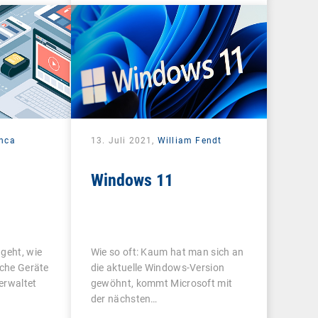
nca
13. Juli 2021,
William Fendt
Windows 11
geht, wie
Wie so oft: Kaum hat man sich an
lche Geräte
die aktuelle Windows-Version
erwaltet
gewöhnt, kommt Microsoft mit
der nächsten…