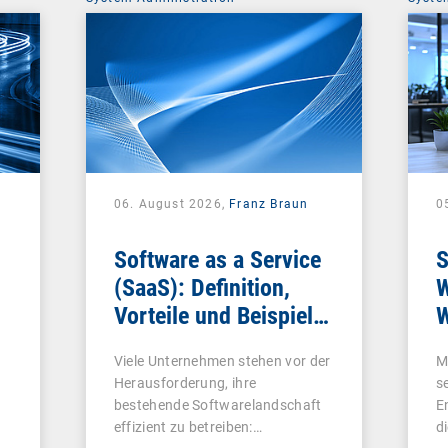
06. August 2026,
Franz Braun
0
Software as a Service
S
(SaaS): Definition,
W
Vorteile und Beispiele
W
für Unternehmen
Viele Unternehmen stehen vor der
M
Herausforderung, ihre
s
bestehende Softwarelandschaft
E
effizient zu betreiben:…
d