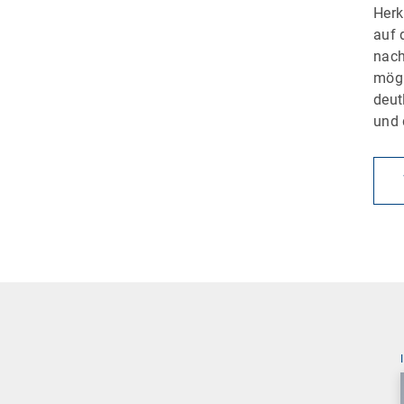
Herk
auf 
nach
mögl
deut
und 