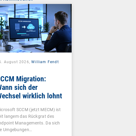
5. August 2026,
William Fendt
CCM Migration:
ann sich der
echsel wirklich lohnt
icrosoft SCCM (jetzt MECM) ist
eit langem das Rückgrat des
ndpoint Managements. Da sich
ie Umgebungen…