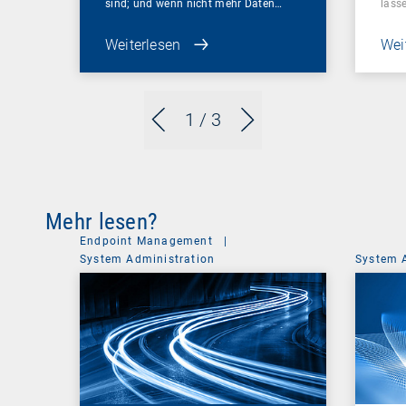
sind; und wenn nicht mehr Daten…
lass
Weiterlesen
Wei
1
/ 3
Mehr lesen?
Endpoint Management
|
System Administration
System 