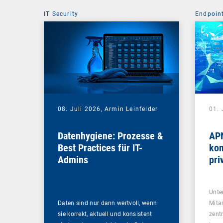
IT Security
Endpoin
08. Juli 2026,
Armin Leinfelder
01. 
Datenhygiene: Prozesse &
APN
Best Practices für IT-
kom
Admins
pri
Na
Unte
Daten sind nur dann wertvoll, wenn
Mita
sie korrekt, aktuell und konsistent
zent