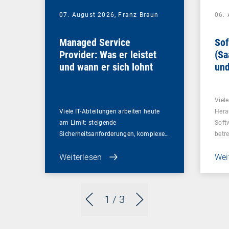
07. August 2026,
Franz Braun
06.
Managed Service
Sof
Provider: Was er leistet
(Sa
und wann er sich lohnt
und
Un
Viel
Viele IT-Abteilungen arbeiten heute
Hera
am Limit: steigende
Soft
Sicherheitsanforderungen, komplexe…
betr
Weiterlesen
Wei
1
/ 3