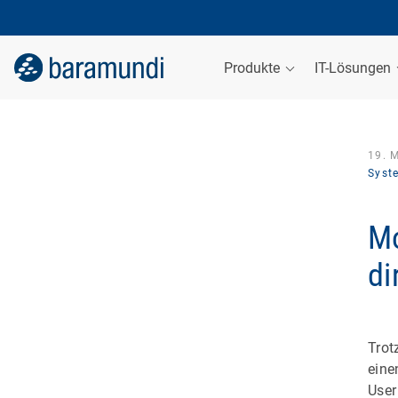
Produkte
IT-Lösungen
19. 
Syst
Mo
di
Trot
eine
User