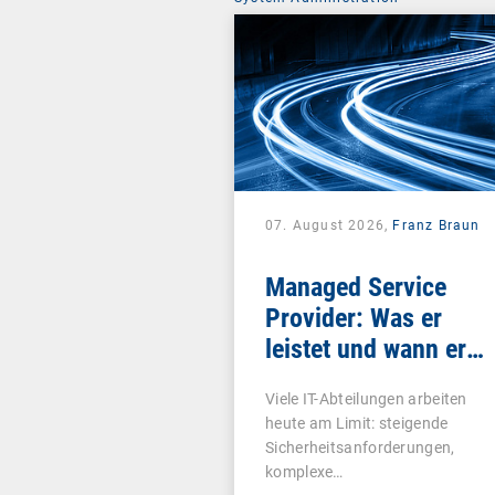
07. August 2026,
Franz Braun
Managed Service
Provider: Was er
leistet und wann er
sich lohnt
Viele IT-Abteilungen arbeiten
heute am Limit: steigende
Sicherheitsanforderungen,
komplexe…