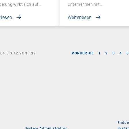
erung wirkt sich auf…
Unternehmen mit…
rlesen
Weiterlesen
E
64
BIS
72
VON
132
VORHERIGE
1
2
3
4
5
Endpo
System Administration
Syste