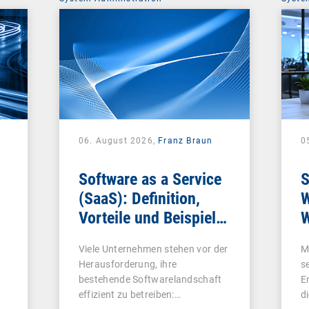
06. August 2026,
Franz Braun
0
Software as a Service
S
(SaaS): Definition,
W
Vorteile und Beispiele
W
für Unternehmen
Viele Unternehmen stehen vor der
M
Herausforderung, ihre
s
bestehende Softwarelandschaft
E
effizient zu betreiben:…
d