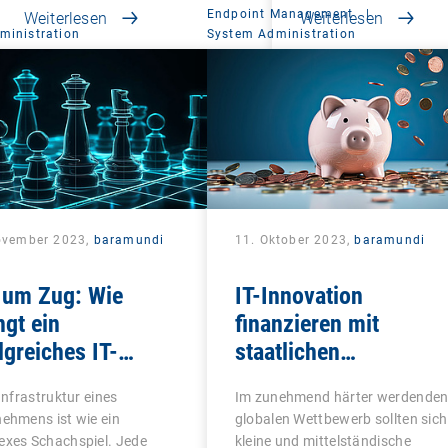
Endpoint Management
|
Weiterlesen
Weiterlesen
ministration
System Administration
ovember 2023,
baramundi
11. Oktober 2023,
baramundi
 um Zug: Wie
IT-Innovation
ngt ein
finanzieren mit
lgreiches IT-
staatlichen
it?
Förderprogrammen
-Infrastruktur eines
Im zunehmend härter werdende
ehmens ist wie ein
globalen Wettbewerb sollten sich
exes Schachspiel. Jede
kleine und mittelständische