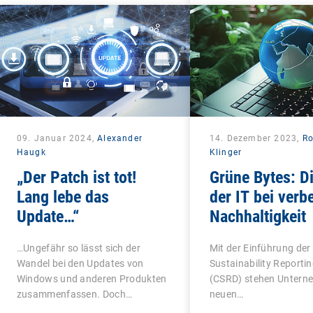
09. Januar 2024,
Alexander
14. Dezember 2023,
Ro
Haugk
Klinger
„Der Patch ist tot!
Grüne Bytes: Di
Lang lebe das
der IT bei verb
Update…“
Nachhaltigkeit
…Ungefähr so lässt sich der
Mit der Einführung der
Wandel bei den Updates von
Sustainability Reportin
Windows und anderen Produkten
(CSRD) stehen Untern
zusammenfassen. Doch…
neuen…