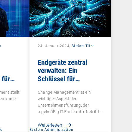
n
24. Januar 2024,
Stefan Titze
Endgeräte zentral
verwalten: Ein
 für
Schlüssel für
vel
effektives Change
ent stellt
Change Management ist ein
Management
men immer
wichtiger Aspekt der
Unternehmensführung, der
regelmäßig IT-Fachkräfte betrifft.
…
Weiterlesen
ce
System Administration