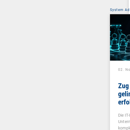
System Ad
02. N
Zug
geli
erfo
Aud
Die IT
Untern
kompl