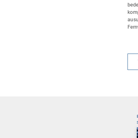
bede
komp
ausu
Fern