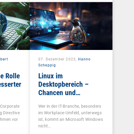
bert
07. Dezember 2023,
Hanno
Scheppig
e Rolle
Linux im
esserter
Desktopbereich –
Chancen und
Herausforderungen
 Corporate
Wer in der IT-Branche, besonders
g Directive
im Workplace-Umfeld, unterwegs
ehmen vor
ist, kommt an Microsoft Windows
nicht…