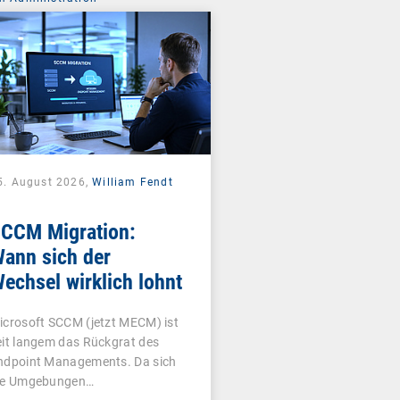
5. August 2026,
William Fendt
CCM Migration:
ann sich der
echsel wirklich lohnt
icrosoft SCCM (jetzt MECM) ist
eit langem das Rückgrat des
ndpoint Managements. Da sich
ie Umgebungen…