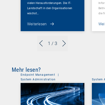
vielen Herausforderungen. Die IT-
Info
Landschaft in den Organisationen
Betr
wächst…
die 
Weiterlesen
Wei
1
/ 3
Mehr lesen?
Endpoint Management
|
System Administration
System 