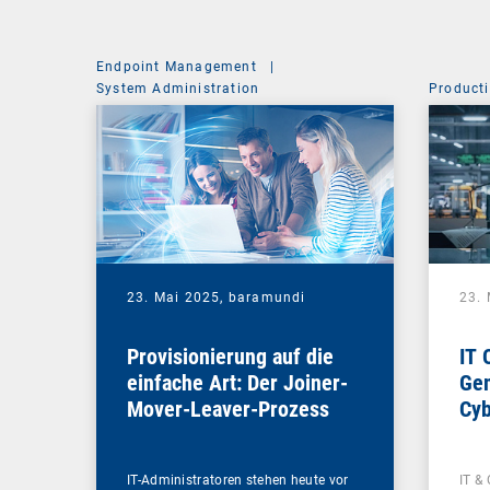
Endpoint Management
|
System Administration
Producti
23. Mai 2025,
baramundi
23.
Provisionierung auf die
IT 
einfache Art: Der Joiner-
Gem
Mover-Leaver-Prozess
Cyb
IT-Administratoren stehen heute vor
IT & 