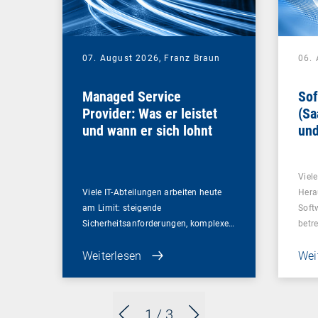
07. August 2026,
Franz Braun
06.
Managed Service
Sof
Provider: Was er leistet
(Sa
und wann er sich lohnt
und
Un
Viel
Viele IT-Abteilungen arbeiten heute
Hera
am Limit: steigende
Soft
Sicherheitsanforderungen, komplexe…
betr
Weiterlesen
Wei
1
/ 3