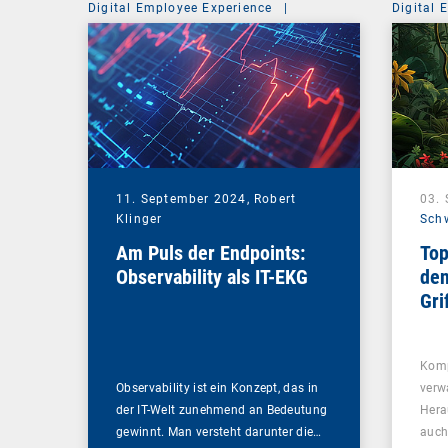
Digital Employee Experience
|
Digital 
Management Suite
11. September 2024,
Robert
03.
Klinger
Sch
Am Puls der Endpoints:
Top
Observability als IT-EKG
den
Gr
Komp
Observability ist ein Konzept, das in
verw
der IT-Welt zunehmend an Bedeutung
Hera
gewinnt. Man versteht darunter die…
auch