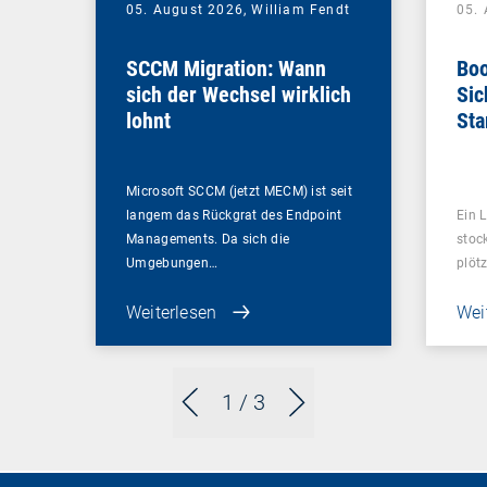
05. August 2026,
William Fendt
05.
SCCM Migration: Wann
Boo
sich der Wechsel wirklich
Sic
lohnt
Sta
ent
Microsoft SCCM (jetzt MECM) ist seit
langem das Rückgrat des Endpoint
Ein L
Managements. Da sich die
stoc
Umgebungen…
plötz
Weiterlesen
Wei
1
/ 3