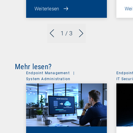
Weiterlesen
Wei
1
/ 3
Mehr lesen?
Endpoint Management
|
Endpoin
System Administration
IT Secur