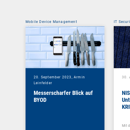
Mobile Device Management
IT Secur
20. September 2023,
Armin
30.
Leinfelder
Messerscharfer Blick auf
NIS
BYOD
Unt
KR
Mit 