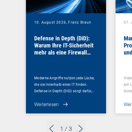
10. August 2026,
Franz Braun
07.
Defense in Depth (DiD):
Man
Warum Ihre IT-Sicherheit
Pro
mehr als eine Firewall
und
braucht
Moderne Angriffe nutzen jede Lücke,
Viel
die sie innerhalb einer IT finden.
am L
Defense in Depth (DiD) sorgt dafür,…
Sich
Weiterlesen
Wei
1
/ 3