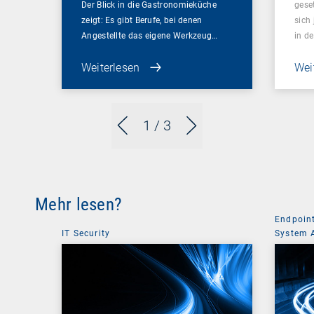
Der Blick in die Gastronomieküche
gese
zeigt: Es gibt Berufe, bei denen
sich 
Angestellte das eigene Werkzeug…
in d
Weiterlesen
Wei
1
/ 3
Mehr lesen?
Endpoin
IT Security
System 