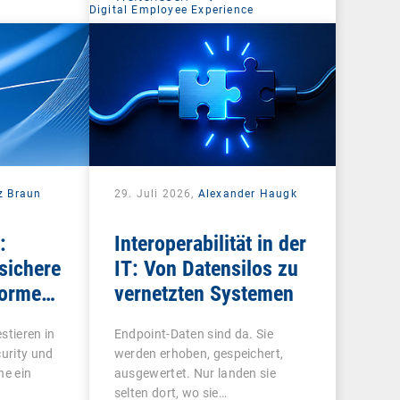
Digital Employee Experience
z Braun
29. Juli 2026,
Alexander Haugk
:
Interoperabilität in der
sichere
IT: Von Datensilos zu
forme
vernetzten Systemen
ren
stieren in
Endpoint-Daten sind da. Sie
curity und
werden erhoben, gespeichert,
ne ein
ausgewertet. Nur landen sie
selten dort, wo sie…