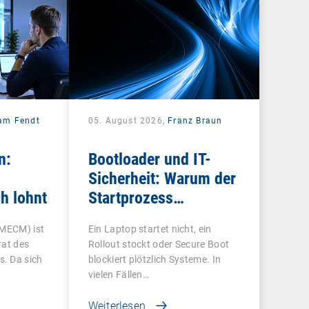
iam Fendt
05. August 2026,
Franz Braun
n:
Bootloader und IT-
Sicherheit: Warum der
h lohnt
Startprozess
entscheidend ist
 MECM) ist
Ein Laptop startet nicht, ein
rat des
Rollout stockt oder Secure Boot
. Da sich
blockiert plötzlich Systeme. In
vielen Fällen…
Weiterlesen