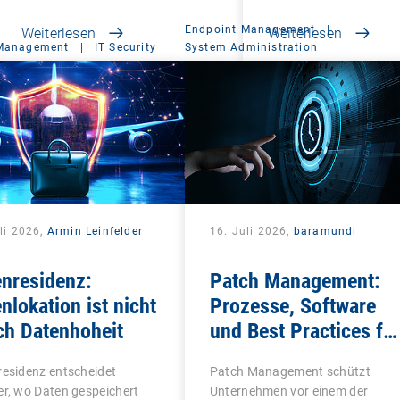
Endpoint Management
|
Weiterlesen
Weiterlesen
 Management
|
IT Security
System Administration
li 2026,
Armin Leinfelder
16. Juli 2026,
baramundi
nresidenz:
Patch Management:
nlokation ist nicht
Prozesse, Software
ch Datenhoheit
und Best Practices fü
IT-Teams
esidenz entscheidet
Patch Management schützt
r, wo Daten gespeichert
Unternehmen vor einem der