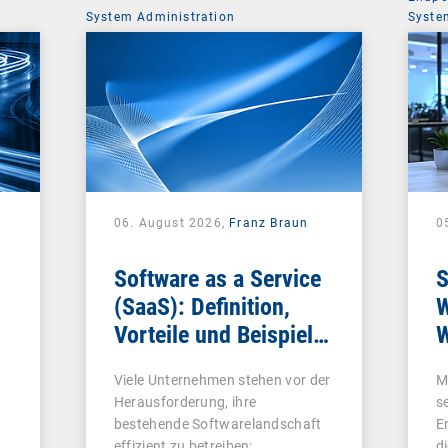
System Administration
Syste
06. August 2026,
Franz Braun
0
Software as a Service
S
(SaaS): Definition,
W
Vorteile und Beispiele
W
für Unternehmen
Viele Unternehmen stehen vor der
M
Herausforderung, ihre
s
bestehende Softwarelandschaft
E
effizient zu betreiben:…
d