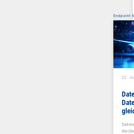
Endpoint
22. Ju
Date
Date
glei
Datenr
darübe