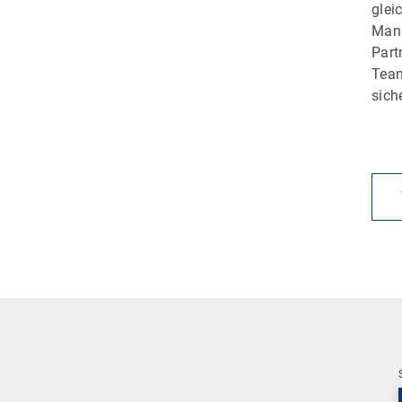
glei
Mana
Part
Team
sich