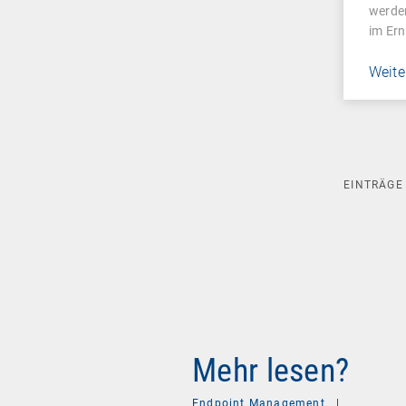
werde
im Ern
Weite
EINTRÄG
Mehr lesen?
Endpoint Management
|