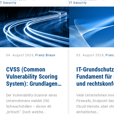
IT Security
IT Security
04. August 2026,
Franz Braun
03. August 2026,
Fran
CVSS (Common
IT-Grundschutz
Vulnerability Scoring
Fundament für 
System): Grundlagen
und rechtskon
für die
IT-Infrastruktu
Der Vulnerability-Scanner eines
Viele Unternehmen inve
Schwachstellenbewertung
Unternehmens meldet 250
Firewalls, Endpoint-Se
Schwachstellen – davon 40
Cloud-Dienste, aber oh
„kritisch“. Doch welche…
einheitliches…