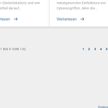
n (Datenlokation) und wer
meistgenutzten Einfallstore von
stfall darauf…
Cyberangriffen, denn die…
rlesen
Weiterlesen
E
1
BIS
9
VON
132
1
2
3
4
5
Endpo