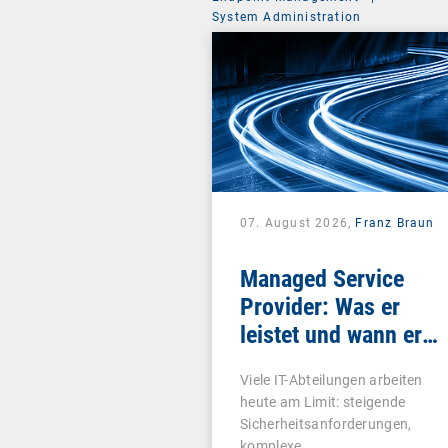
System Administration
07. August 2026,
Franz Braun
Managed Service
Provider: Was er
leistet und wann er
sich lohnt
Viele IT-Abteilungen arbeiten
heute am Limit: steigende
Sicherheitsanforderungen,
komplexe…