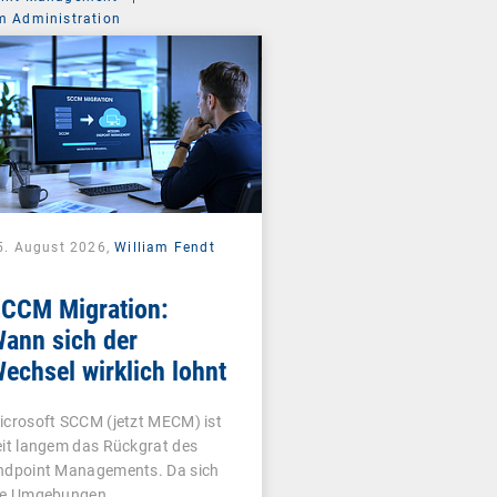
m Administration
5. August 2026,
William Fendt
CCM Migration:
ann sich der
echsel wirklich lohnt
icrosoft SCCM (jetzt MECM) ist
eit langem das Rückgrat des
ndpoint Managements. Da sich
ie Umgebungen…