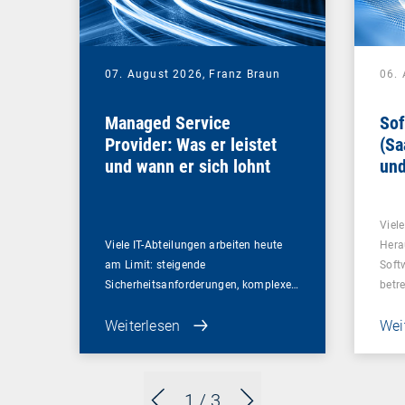
07. August 2026,
Franz Braun
06.
Managed Service
Sof
Provider: Was er leistet
(Sa
und wann er sich lohnt
und
Un
Viel
Viele IT-Abteilungen arbeiten heute
Hera
am Limit: steigende
Soft
Sicherheitsanforderungen, komplexe…
betr
Weiterlesen
Wei
1
/ 3