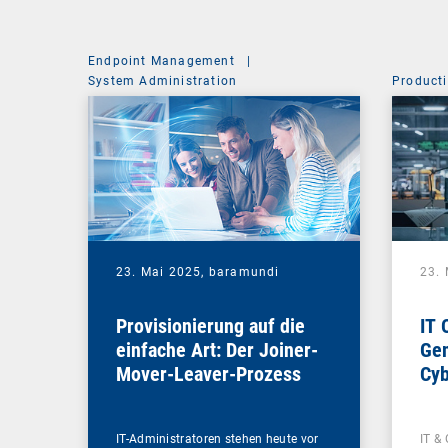
Endpoint Management
|
System Administration
Producti
23. Mai 2025,
baramundi
23.
Provisionierung auf die
IT 
einfache Art: Der Joiner-
Gem
Mover-Leaver-Prozess
Cyb
IT-Administratoren stehen heute vor
IT & 