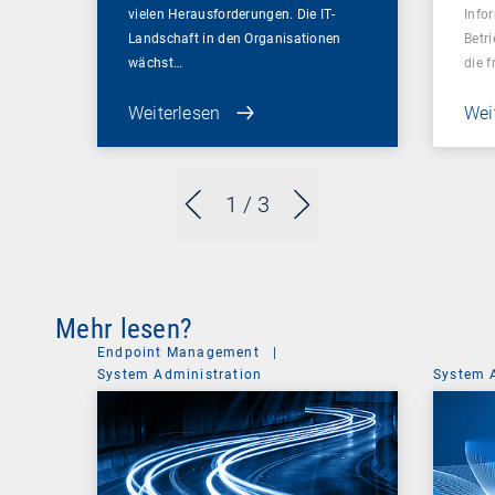
vielen Herausforderungen. Die IT-
Info
Landschaft in den Organisationen
Betr
wächst…
die 
Weiterlesen
Wei
1
/ 3
Mehr lesen?
Endpoint Management
|
System Administration
System 