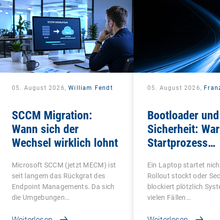
05. August 2026,
William Fendt
05. August 2026,
Fran
SCCM Migration:
Bootloader und
Wann sich der
Sicherheit: Wa
Wechsel wirklich lohnt
Startprozess
entscheidend is
Microsoft SCCM (jetzt MECM) ist
Ein Laptop startet nicht
seit langem das Rückgrat des
Rollout stockt oder Se
Endpoint Managements. Da sich
blockiert plötzlich Sys
die Umgebungen…
vielen Fällen…
Weiterlesen
Weiterlesen