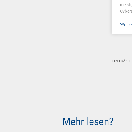
meistg
Cybera
Weite
EINTRÄG
Mehr lesen?