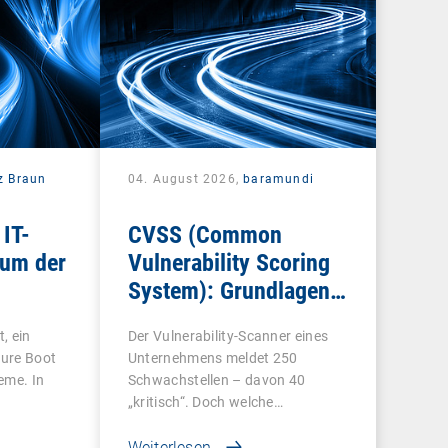
z Braun
04. August 2026,
baramundi
 IT-
CVSS (Common
rum der
Vulnerability Scoring
System): Grundlagen
t
für die
, ein
Der Vulnerability-Scanner eines
Schwachstellenbewertung
cure Boot
Unternehmens meldet 250
teme. In
Schwachstellen – davon 40
„kritisch“. Doch welche…
Weiterlesen