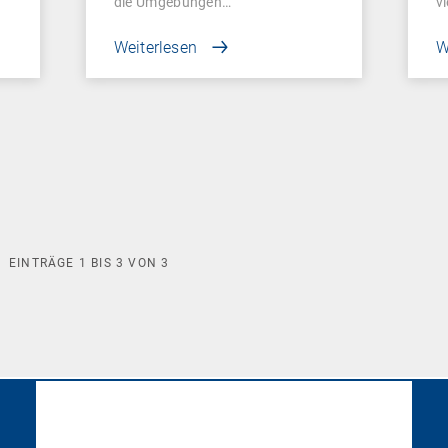
die Umgebungen…
v
Weiterlesen
W
EINTRÄGE
1
BIS
3
VON
3