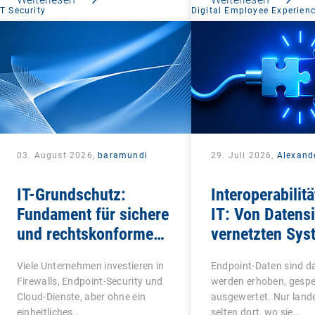
IT Security
Digital Employee Experien
03. August 2026,
baramundi
29. Juli 2026,
Alexand
IT-Grundschutz:
Interoperabilitä
Fundament für sichere
IT: Von Datensi
und rechtskonforme
vernetzten Sys
IT-Infrastrukturen
Viele Unternehmen investieren in
Endpoint-Daten sind da
Firewalls, Endpoint-Security und
werden erhoben, gespe
Cloud-Dienste, aber ohne ein
ausgewertet. Nur lande
einheitliches…
selten dort, wo sie…