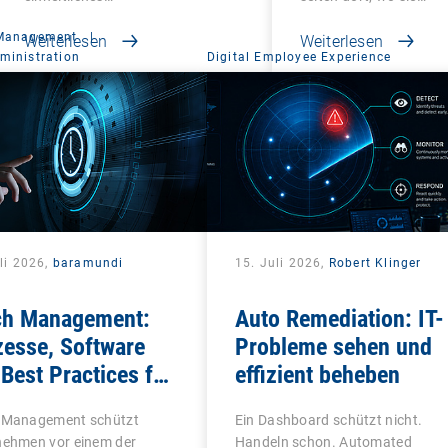
 Management
|
Weiterlesen
Weiterlesen
ministration
Digital Employee Experience
li 2026,
baramundi
15. Juli 2026,
Robert Klinger
ch Management:
Auto Remediation: IT-
zesse, Software
Probleme sehen und
Best Practices für
effizient beheben
Teams
 Management schützt
Ein Dashboard schützt nicht.
nehmen vor einem der
Handeln schon. Automated