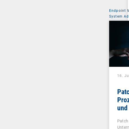
Endpoint
System Ad
16. Ju
Pat
Pro
und 
IT-
Patch
Unter