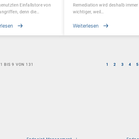
enutzten Einfallstore von
Remediation wird deshalb immer
ngriffen, denn die…
wichtiger, weil…
rlesen
Weiterlesen
E
1
BIS
9
VON
131
1
2
3
4
5