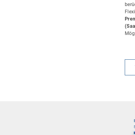
berü
Flex
Pre
(Sa
Mögl