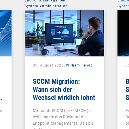
Endpoint Management
|
Endpo
System Administration
Syste
05. August 2026,
William Fendt
0
SCCM Migration:
B
Wann sich der
S
e
Wechsel wirklich lohnt
S
e
er
Microsoft SCCM (jetzt MECM) ist
E
seit langem das Rückgrat des
R
Endpoint Managements. Da sich
b