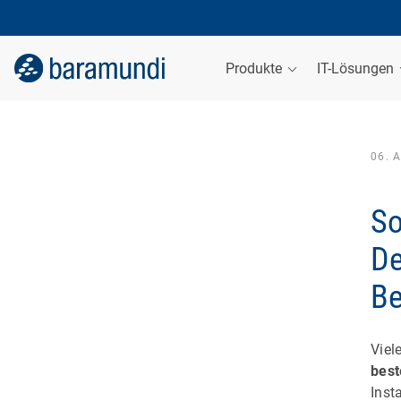
Produkte
IT-Lösungen
06. 
So
De
Be
Viel
best
Inst