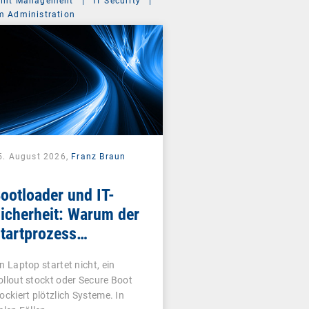
int Management
|
IT Security
|
m Administration
5. August 2026,
Franz Braun
ootloader und IT-
icherheit: Warum der
tartprozess
ntscheidend ist
in Laptop startet nicht, ein
ollout stockt oder Secure Boot
lockiert plötzlich Systeme. In