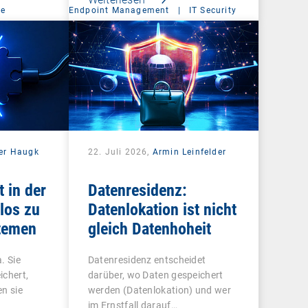
ce
Endpoint Management
|
IT Security
er Haugk
22. Juli 2026,
Armin Leinfelder
t in der
Datenresidenz:
los zu
Datenlokation ist nicht
temen
gleich Datenhoheit
. Sie
Datenresidenz entscheidet
ichert,
darüber, wo Daten gespeichert
n sie
werden (Datenlokation) und wer
im Ernstfall darauf…