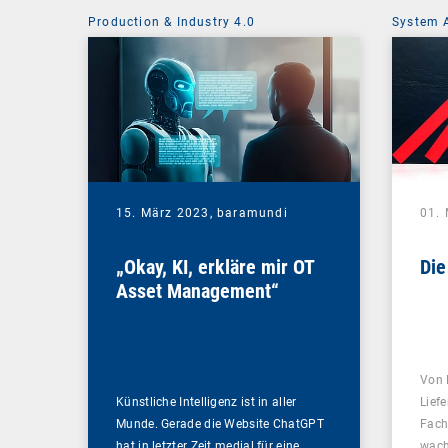
Production & Industry 4.0
System 
15. März 2023,
baramundi
01.
„Okay, KI, erkläre mir OT
Die
Asset Management“
Von 
Künstliche Intelligenz ist in aller
Lief
Munde. Gerade die Website ChatGPT
Fach
hat in letzter Zeit medial für eine…
wach