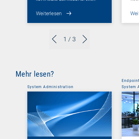
digi
Weiterlesen
Wei
1
/ 3
Mehr lesen?
Endpoin
System Administration
System 