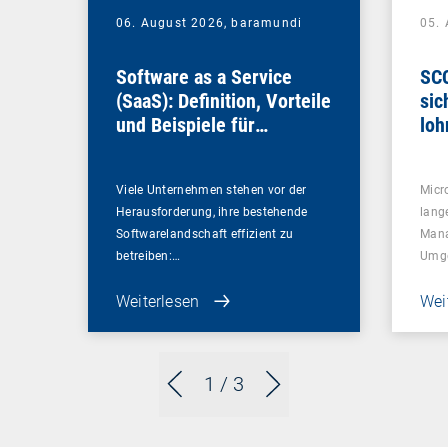
06. August 2026,
baramundi
05.
Software as a Service
SCC
(SaaS): Definition, Vorteile
sic
und Beispiele für
loh
Unternehmen
Viele Unternehmen stehen vor der
Micr
Herausforderung, ihre bestehende
lang
Softwarelandschaft effizient zu
Mana
betreiben:…
Umg
Weiterlesen
Wei
1
/ 3