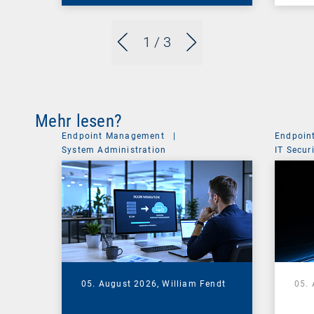
1
/ 3
Mehr lesen?
Endpoint Management
|
Endpoin
System Administration
IT Secur
05. August 2026,
William Fendt
05.