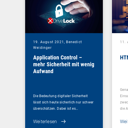
19. August 2021,
Benedict
11.
Weidinger
Application Control –
HT
mehr Sicherheit mit wenig
Aufwand
Genau
Die Bedeutung digitaler Sicherheit
Eins
lässt sich heute sicherlich nur schwer
zwec
überschätzen. Dabei ist es…
die 
Weiterlesen
Wei