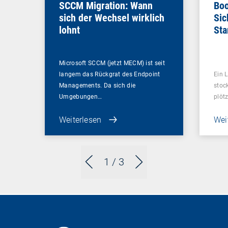
SCCM Migration: Wann
Boo
sich der Wechsel wirklich
Sic
lohnt
Sta
ent
Microsoft SCCM (jetzt MECM) ist seit
langem das Rückgrat des Endpoint
Ein L
Managements. Da sich die
stoc
Umgebungen…
plötz
Weiterlesen
Wei
1
/ 3