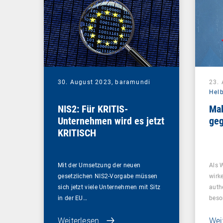
30. August 2023,
baramundi
23.
Hel
NIS2: Für KRITIS-
Mal
Unternehmen wird es jetzt
geg
KRITISCH
Mit der Umsetzung der neuen
Als 
gesetzlichen NIS2-Vorgabe müssen
wirk
sich jetzt viele Unternehmen mit Sitz
auth
in der EU…
beso
Weiterlesen
Wei