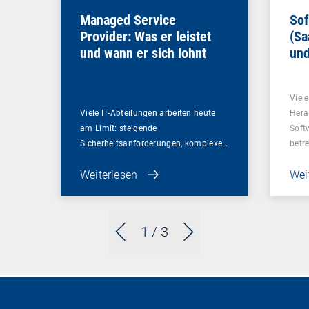
Managed Service
Sof
Provider: Was er leistet
(Sa
und wann er sich lohnt
und
Un
Viel
Viele IT-Abteilungen arbeiten heute
Hera
am Limit: steigende
Soft
Sicherheitsanforderungen, komplexe…
betr
Weiterlesen
Wei
1
/ 3