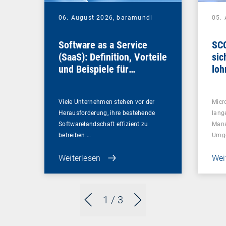
06. August 2026,
baramundi
05.
Software as a Service
SCC
(SaaS): Definition, Vorteile
sic
und Beispiele für
loh
Unternehmen
Viele Unternehmen stehen vor der
Micr
Herausforderung, ihre bestehende
lang
Softwarelandschaft effizient zu
Mana
betreiben:…
Umg
Weiterlesen
Wei
1
/ 3