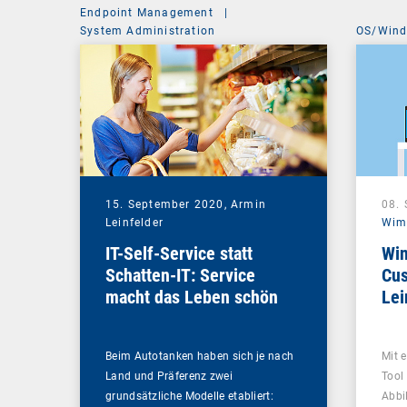
Endpoint Management
|
System Administration
OS/Win
15. September 2020,
Armin
08.
Leinfelder
Wim
IT-Self-Service statt
Win
Schatten-IT: Service
Cus
macht das Leben schön
Le
Beim Autotanken haben sich je nach
Mit 
Land und Präferenz zwei
Tool
grundsätzliche Modelle etabliert:
Abbi