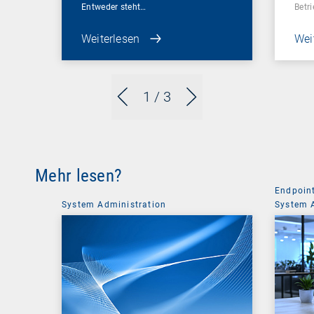
Entweder steht…
Betr
Weiterlesen
Wei
1
/ 3
Mehr lesen?
Endpoin
System Administration
System 