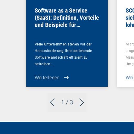
Software as a Service
SCC
(SaaS): Definition, Vorteile
sic
und Beispiele für
loh
Unternehmen
Viele Unternehmen stehen vor der
Micr
Herausforderung, ihre bestehende
lang
Softwarelandschaft effizient zu
Mana
betreiben:…
Umg
Weiterlesen
Wei
1
/ 3