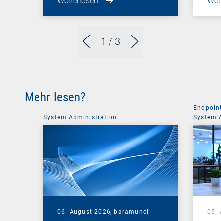
Weiterlesen
Wei
1
/ 3
Mehr lesen?
Endpoin
System Administration
System 
06. August 2026,
baramundi
05.