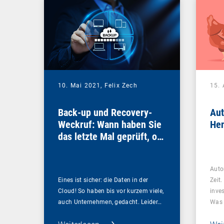
10. Mai 2021,
Felix Zech
15. 
Back-up und Recovery-
Aut
Weckruf: Wann haben Sie
Hen
das letzte Mal geprüft, ob
Ihre Daten sicher sind?
Auto
Eines ist sicher: die Daten in der
Zeit
Cloud! So haben bis vor kurzem viele,
inve
auch Unternehmen, gedacht. Leider…
Was