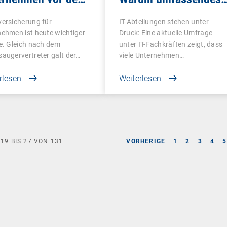
aden
UEM heute wichtiger
ersicherung für
IT-Abteilungen stehen unter
ist denn je
ehmen ist heute wichtiger
Druck: Eine aktuelle Umfrage
e. Gleich nach dem
unter IT-Fachkräften zeigt, dass
augervertreter galt der…
viele Unternehmen…
rlesen
Weiterlesen
E
19
BIS
27
VON
131
VORHERIGE
1
2
3
4
5