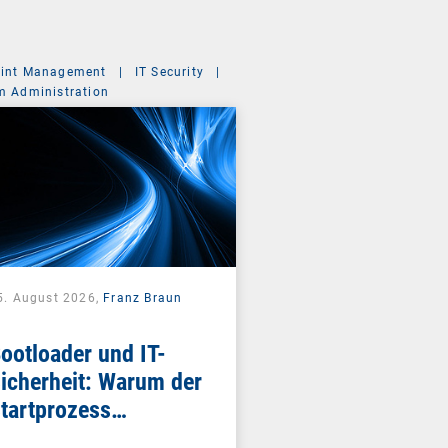
int Management
|
IT Security
|
m Administration
5. August 2026,
Franz Braun
ootloader und IT-
icherheit: Warum der
tartprozess
ntscheidend ist