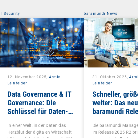
IT Security
baramundi News
12. November 2025,
Armin
31. Oktober 2025,
Arm
Leinfelder
Leinfelder
Data Governance & IT
Schneller, größ
Governance: Die
weiter: Das ne
Schlüssel für Daten-
baramundi Rel
und digitale
In einer Welt, in der Daten das
Die baramundi Manage
Souveränität
Herzblut der digitalen Wirtschaft
im Release 2025 R2 br