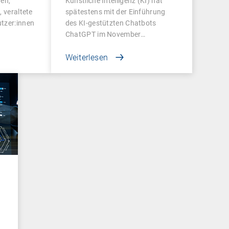
en,
Künstliche Intelligenz (KI) hat
 veraltete
spätestens mit der Einführung
tzer:innen
des KI-gestützten Chatbots
ChatGPT im November…
Weiterlesen