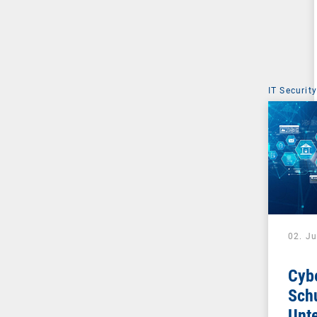
IT Security
02. J
Cyb
Schu
Unt