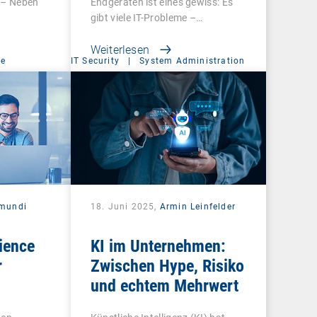
 – Neben
Endgeräten ist eines gewiss: Es
gibt viele IT-Probleme –…
Weiterlesen
ce
IT Security
|
System Administration
mundi
18. Juni 2025,
Armin Leinfelder
ience
KI im Unternehmen:
r
Zwischen Hype, Risiko
und echtem Mehrwert
d