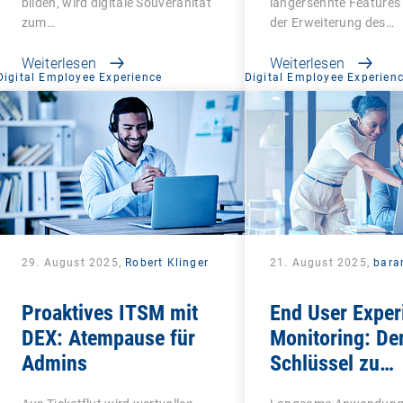
bilden, wird digitale Souveränität
langersehnte Features
zum…
der Erweiterung des…
Weiterlesen
Weiterlesen
Digital Employee Experience
Digital Employee Experien
29. August 2025,
Robert Klinger
21. August 2025,
bara
Proaktives ITSM mit
End User Exper
DEX: Atempause für
Monitoring: De
Admins
Schlüssel zu
zufriedenen un