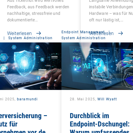
Aus Ticketflut wird wertvolles
Langsame Anwendung
produktiven
Feedback, aus Feedback werden
instabile Verbindungen,
Mitarbeitenden
nachhaltige, stressfreie und
Hardware – was für Nu
dokumentierte…
oft nur lästig ist,…
Endpoint Management
|
Weiterlesen
Weiterlesen
|
System Administration
System Administration
uni 2025,
baramundi
28. Mai 2025,
Will Wyatt
erversicherung –
Durchblick im
tz für
Endpoint-Dschungel:
ernehmen vor dem
Warum umfassendes