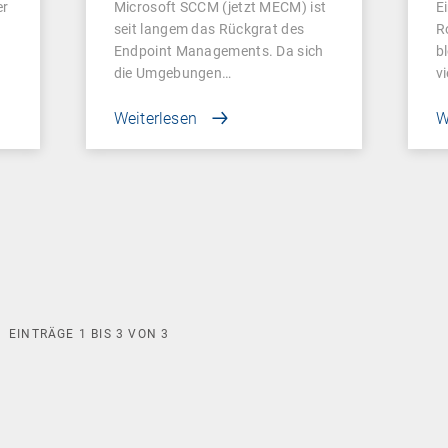
er
Microsoft SCCM (jetzt MECM) ist
E
seit langem das Rückgrat des
R
Endpoint Managements. Da sich
b
die Umgebungen…
v
Weiterlesen
W
EINTRÄGE
1
BIS
3
VON
3