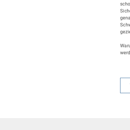
scho
Sich
gena
Schw
gezi
Waru
wer