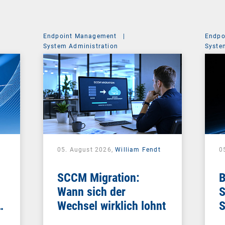
Endpoint Management
|
Endpo
System Administration
Syste
05. August 2026,
William Fendt
0
SCCM Migration:
B
Wann sich der
S
e
Wechsel wirklich lohnt
S
e