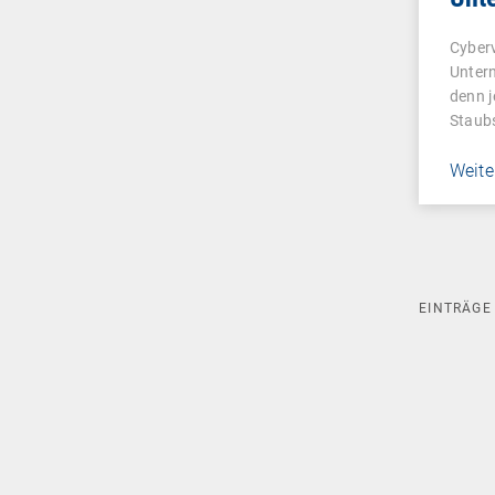
Sch
Cyberv
Untern
denn j
Staubs
Weite
EINTRÄG