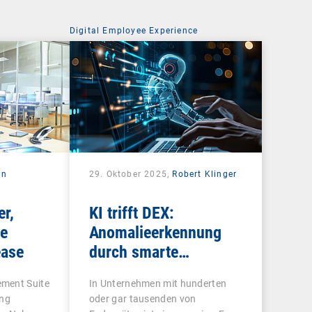
Digital Employee Experience
in
29. Oktober 2025,
Robert Klinger
er,
KI trifft DEX:
ue
Anomalieerkennung
ease
durch smarte
Analysen
ment Suite
In Unternehmen mit hunderten
ing
oder gar tausenden von