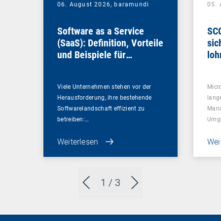
06. August 2026,
baramundi
05.
Software as a Service
SCC
(SaaS): Definition, Vorteile
sic
und Beispiele für
loh
Unternehmen
Viele Unternehmen stehen vor der
Micr
Herausforderung, ihre bestehende
lang
Softwarelandschaft effizient zu
Mana
betreiben:…
Umg
Weiterlesen
Wei
1
/ 3