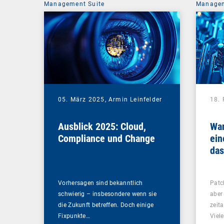
Management Suite
Managem
05. März 2025,
Armin Leinfelder
18.
Ausblick 2025: Cloud,
Wan
Compliance und Change
ein
das
Pa
inv
Vorhersagen sind bekanntlich
Patc
schwierig – insbesondere wenn sie
aber
die Zukunft betreffen. Doch einige
zeit
Fixpunkte…
Viel