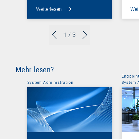
Weiterlesen
Wei
1
/ 3
Mehr lesen?
Endpoin
System Administration
System 