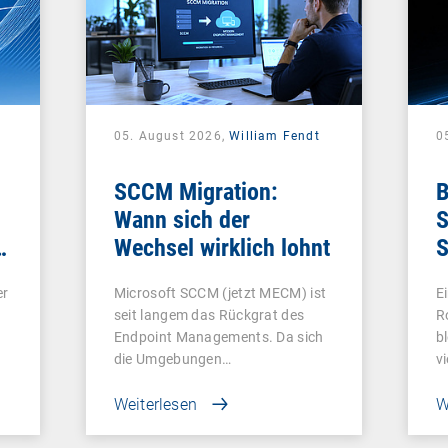
05. August 2026,
William Fendt
0
SCCM Migration:
B
Wann sich der
S
e
Wechsel wirklich lohnt
S
e
er
Microsoft SCCM (jetzt MECM) ist
E
seit langem das Rückgrat des
R
Endpoint Managements. Da sich
b
die Umgebungen…
v
Weiterlesen
W