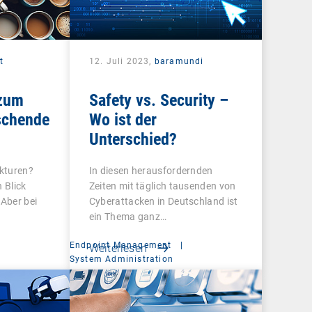
t
12. Juli 2023,
baramundi
 zum
Safety vs. Security –
schende
Wo ist der
Unterschied?
ukturen?
In diesen herausfordernden
 Blick
Zeiten mit täglich tausenden von
 Aber bei
Cyberattacken in Deutschland ist
ein Thema ganz…
Endpoint Management
|
Weiterlesen
t
System Administration