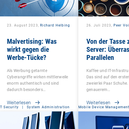
23. August 2023,
Richard Helbing
26. Juli 2023,
Peer Voi
Malvertising: Was
Von der Tasse
wirkt gegen die
Server: Überra
Werbe-Tücke?
Parallelen
Als Werbung getarnte
Kaffee und IT-Infrastr
Cyberangriffe wirken mittlerweile
Das sind auf den ersten
enorm authentisch und sind
zweierlei Paar Schuhe.
dadurch besonders…
genauerem…
Weiterlesen
Weiterlesen
IT Security
|
System Administration
Mobile Device Managemen