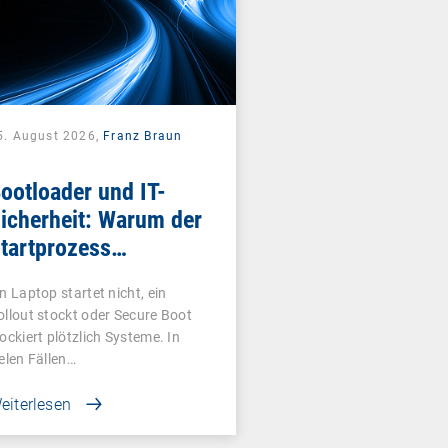
5. August 2026,
Franz Braun
ootloader und IT-
icherheit: Warum der
tartprozess
ntscheidend ist
in Laptop startet nicht, ein
ollout stockt oder Secure Boot
lockiert plötzlich Systeme. In
ielen Fällen…
eiterlesen