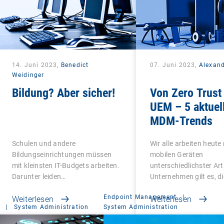
14. Juni 2023,
Benedict
07. Juni 2023,
Alexan
Weidinger
Bildung? Aber sicher!
Von Zero Trust
UEM – 5 aktuel
MDM-Trends
Schulen und andere
Wir alle arbeiten heute
Bildungseinrichtungen müssen
mobilen Geräten
mit kleinsten IT-Budgets arbeiten.
unterschiedlichster Art
Darunter leiden…
Unternehmen gilt es, d
Endpoint Management
|
Weiterlesen
Weiterlesen
|
System Administration
System Administration