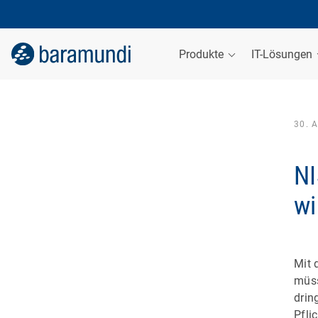
Produkte
IT-Lösungen
30. 
NI
wi
Mit 
müss
drin
Pfli