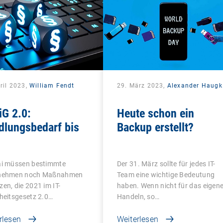
ril 2023,
William Fendt
29. März 2023,
Alexander Haugk
iG 2.0:
Heute schon ein
dlungsbedarf bis
Backup erstellt?
ai müssen bestimmte
Der 31. März sollte für jedes IT-
nehmen noch Maßnahmen
Team eine wichtige Bedeutung
en, die 2021 im IT-
haben. Wenn nicht für das eigen
heitsgesetz 2.0…
Handeln, so…
rlesen
Weiterlesen