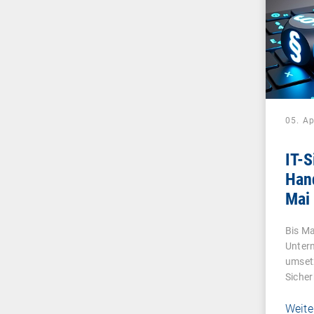
05. Ap
IT-S
Han
Mai
Bis M
Unter
umsetz
Sicher
Weite