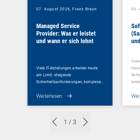
07. August 2026,
Franz Braun
06.
Managed Service
Sof
Provider: Was er leistet
(Sa
und wann er sich lohnt
und
Un
Viel
Viele IT-Abteilungen arbeiten heute
Hera
am Limit: steigende
Soft
Sicherheitsanforderungen, komplexe…
betr
Weiterlesen
Wei
1
/ 3