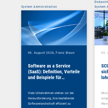
Endpoin
System Administration
System 
06. August 2026,
Franz Braun
05.
Software as a Service
SCC
(SaaS): Definition, Vorteile
sic
und Beispiele für
loh
Unternehmen
Viele Unternehmen stehen vor der
Micr
Herausforderung, ihre bestehende
lang
Softwarelandschaft effizient zu
Mana