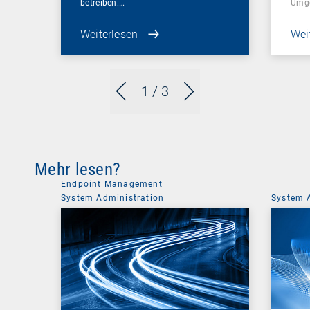
betreiben:…
Umg
Weiterlesen
Wei
1
/ 3
Mehr lesen?
Endpoint Management
|
System Administration
System 