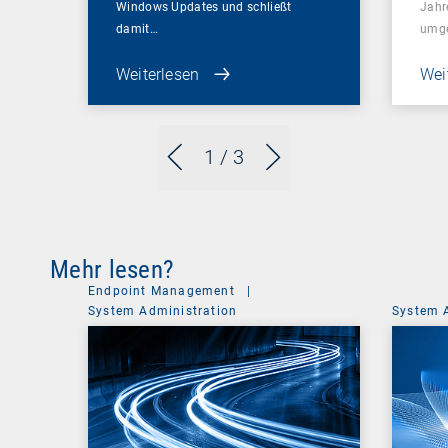
Windows Updates und schließt
Jahr
damit…
umge
Weiterlesen
Wei
1
/ 3
Mehr lesen?
Endpoint Management
|
System Administration
System 