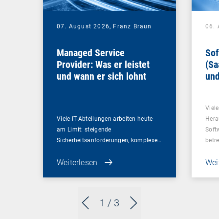
07. August 2026,
Franz Braun
06.
Managed Service
Sof
Provider: Was er leistet
(Sa
und wann er sich lohnt
und
Un
Viel
Viele IT-Abteilungen arbeiten heute
Hera
am Limit: steigende
Soft
Sicherheitsanforderungen, komplexe…
betr
Weiterlesen
Wei
1
/ 3