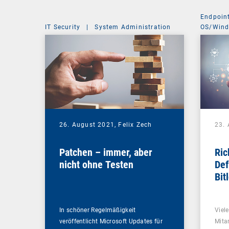
Endpoin
IT Security
|
System Administration
OS/Win
26. August 2021,
Felix Zech
23.
Patchen – immer, aber
Ric
nicht ohne Testen
Def
Bit
In schöner Regelmäßigkeit
Viel
veröffentlicht Microsoft Updates für
Mitar