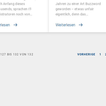
agement
ch Anfang dieses
Jahren zu einer Art Buzzword
usends, sprachen IT-
geworden – etwas unfair
istratoren noch von…
eigentlich, denn das…
rlesen
Weiterlesen
E
127
BIS
132
VON
132
VORHERIGE
1