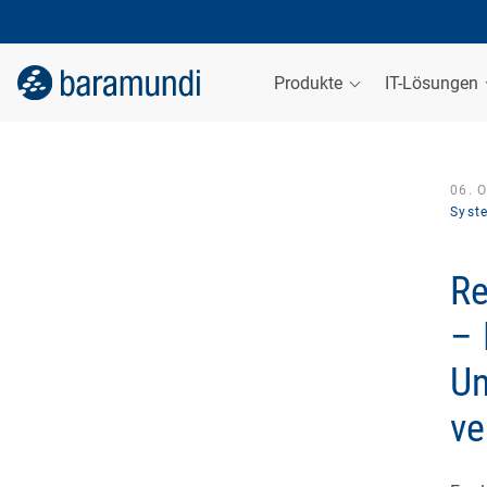
Produkte
IT-Lösungen
06. 
Syst
Re
– 
Un
ve