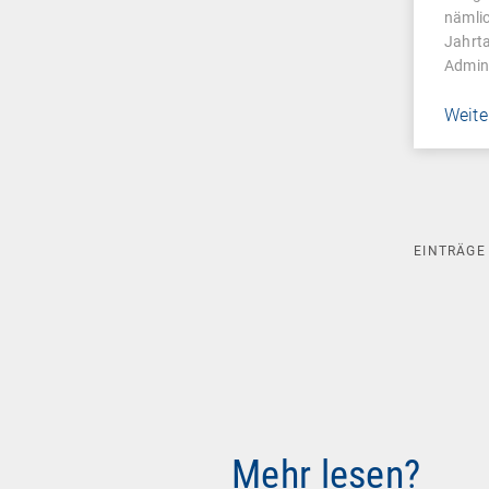
Man
nämli
Jahrta
Admin
Weite
EINTRÄG
Mehr lesen?