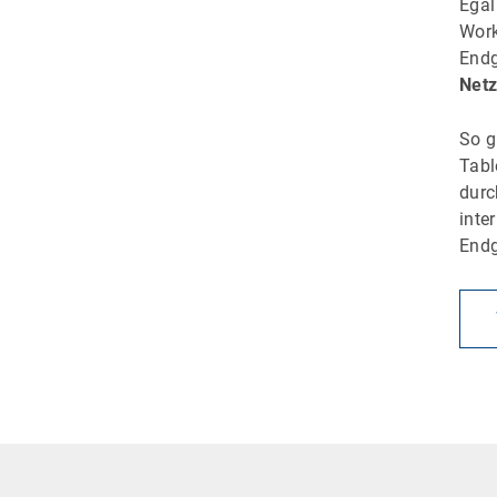
Egal
Work
Endg
Netz
So g
Tabl
dur
inte
Endg