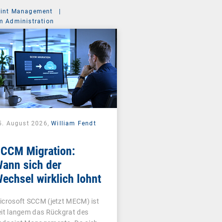
int Management
|
m Administration
5. August 2026,
William Fendt
CCM Migration:
ann sich der
echsel wirklich lohnt
icrosoft SCCM (jetzt MECM) ist
eit langem das Rückgrat des