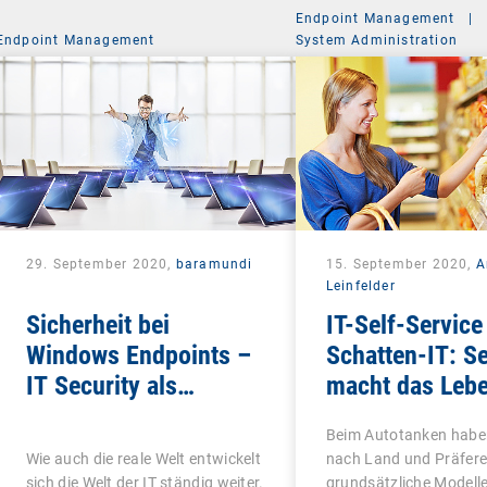
Endpoint Management
|
Endpoint Management
System Administration
29. September 2020,
baramundi
15. September 2020,
A
Leinfelder
Sicherheit bei
IT-Self-Service 
Windows Endpoints –
Schatten-IT: Se
IT Security als
macht das Leb
ganzheitliches
schön
Beim Autotanken haben
Konzept
Wie auch die reale Welt entwickelt
nach Land und Präfere
sich die Welt der IT ständig weiter.
grundsätzliche Modelle 