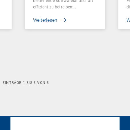
bestehende Softwarelandschaft
E
effizient zu betreiben:…
d
Weiterlesen
W
EINTRÄGE
1
BIS
3
VON
3