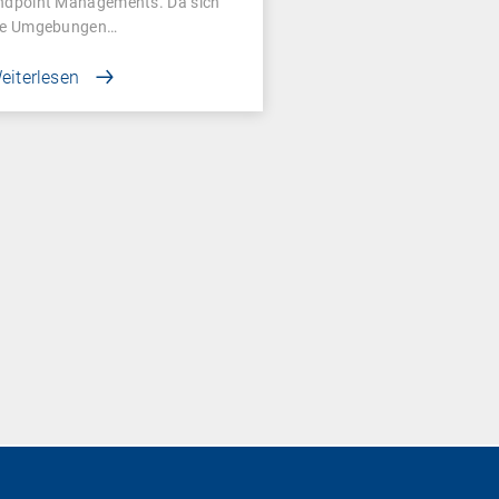
ndpoint Managements. Da sich
ie Umgebungen…
eiterlesen