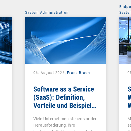
Endpo
System Administration
Syste
06. August 2026,
Franz Braun
0
Software as a Service
S
(SaaS): Definition,
W
Vorteile und Beispiele
W
für Unternehmen
Viele Unternehmen stehen vor der
M
Herausforderung, ihre
s