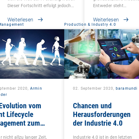
Dieser Fortschritt erfolgt jedoch…
Entweder steht…
Weiterlesen
Weiterlesen
 Management
Production & Industry 4.0
eptember 2020,
Armin
02. September 2020,
baramundi
lder
Evolution vom
Chancen und
nt Lifecycle
Herausforderungen
agement zum
der Industrie 4.0
ied Endpoint
r nicht allzu langer Zeit,
Industrie 4.0 ist in den letzten