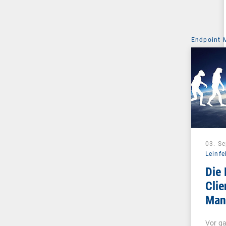
Endpoint
03. S
Leinfe
Die 
Clie
Man
Unif
Vor ga