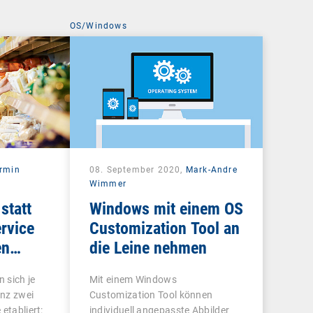
OS/Windows
rmin
08. September 2020,
Mark-Andre
Wimmer
statt
Windows mit einem OS
rvice
Customization Tool an
en
die Leine nehmen
 sich je
Mit einem Windows
nz zwei
Customization Tool können
etabliert:
individuell angepasste Abbilder