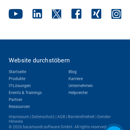
Website durchstöbern
Startseite
Blog
Produkte
Karriere
IT-Lösungen
Unternehmen
Events & Trainings
Helpcenter
Partner
Ressourcen
Impressum
|
Datenschutz
|
AGB
|
Barrierefreiheit
|
Gender-
Hinweis
© 2026 baramundi software GmbH. All rights reserved.