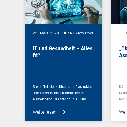
22. März 2023,
Kilian Schwermer
15.
IT und Gesundheit – Alles
„Ok
fit?
As
Sie ist Teil der kritischen Infrastruktur
Künst
und findet dennoch nicht immer
Mund
ausreichend Beachtung: die IT im…
hat i
Weiterlesen
Wei