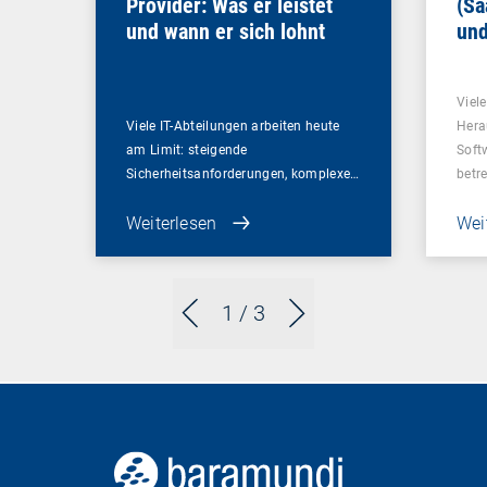
Provider: Was er leistet
(Sa
und wann er sich lohnt
und
Un
Viel
Viele IT-Abteilungen arbeiten heute
Hera
am Limit: steigende
Soft
Sicherheitsanforderungen, komplexe…
betr
Weiterlesen
Wei
1
/ 3