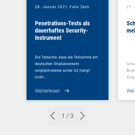
28. Januar 2021,
Felix Zech
27.
Penetrations-Tests als
Sch
dauerhaftes Security-
me
Instrument
Die Tatsache, dass die Teilnahme am
deutschen Straßenverkehr
Schu
vergleichsweise sicher ist, hängt
Busi
nicht…
Xing
Weiterlesen
Wei
1
/ 3