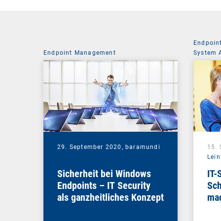
Endpoin
Endpoint Management
System 
29. September 2020,
baramundi
15.
Lein
Sicherheit bei Windows
IT-
Endpoints – IT Security
Sch
als ganzheitliches Konzept
mac