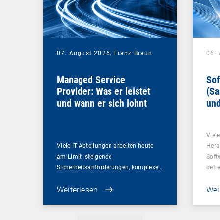
07. August 2026,
Franz Braun
06.
Managed Service
Sof
Provider: Was er leistet
(Sa
und wann er sich lohnt
und
Un
Viel
Viele IT-Abteilungen arbeiten heute
Hera
am Limit: steigende
Soft
Sicherheitsanforderungen, komplexe…
betr
Weiterlesen
Wei