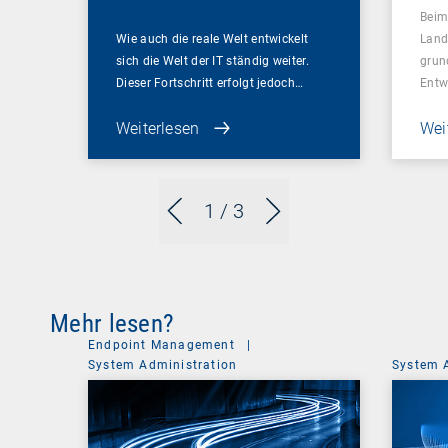
Beim
Wie auch die reale Welt entwickelt
Land
sich die Welt der IT ständig weiter.
grun
Dieser Fortschritt erfolgt jedoch…
Entw
Weiterlesen
Wei
1
/ 3
Mehr lesen?
Endpoint Management
|
System Administration
System 