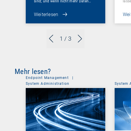
sind; und wenn nicht mehr Daten…
lass
Weiterlesen
Wei
1
/ 3
Mehr lesen?
Endpoint Management
|
System Administration
System 