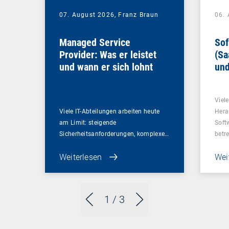
07. August 2026,
Franz Braun
06.
Managed Service
Sof
Provider: Was er leistet
(Sa
und wann er sich lohnt
und
Un
Viel
Viele IT-Abteilungen arbeiten heute
Hera
am Limit: steigende
Soft
Sicherheitsanforderungen, komplexe…
betr
Weiterlesen
Wei
1
/ 3