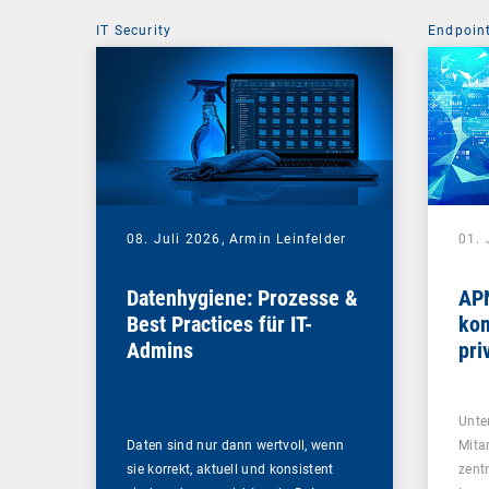
IT Security
Endpoin
08. Juli 2026,
Armin Leinfelder
01. 
Datenhygiene: Prozesse &
APN
Best Practices für IT-
kom
Admins
pri
Na
Unte
Daten sind nur dann wertvoll, wenn
Mita
sie korrekt, aktuell und konsistent
zent