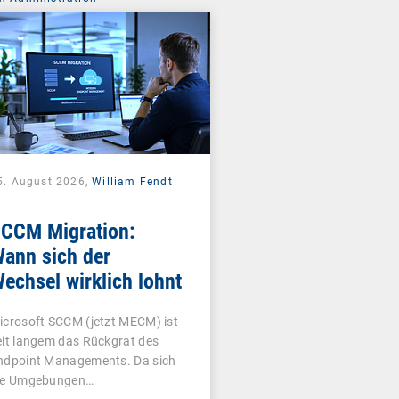
5. August 2026,
William Fendt
CCM Migration:
ann sich der
echsel wirklich lohnt
icrosoft SCCM (jetzt MECM) ist
eit langem das Rückgrat des
ndpoint Managements. Da sich
ie Umgebungen…