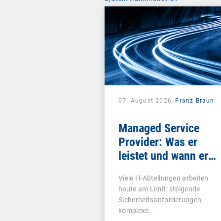
07. August 2026,
Franz Braun
Managed Service
Provider: Was er
leistet und wann er
sich lohnt
Viele IT-Abteilungen arbeiten
heute am Limit: steigende
Sicherheitsanforderungen,
komplexe…