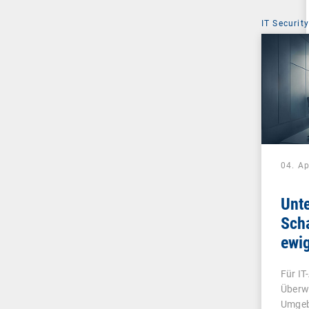
IT Security
04. Ap
Unt
Scha
ewi
Für IT
Überw
Umgeb