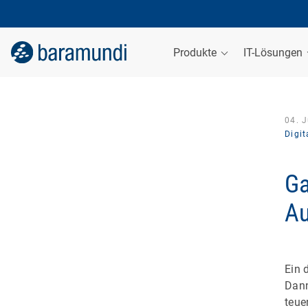
Produkte
IT-Lösungen
04. J
Digi
Ga
Au
Ein 
Dann
teue