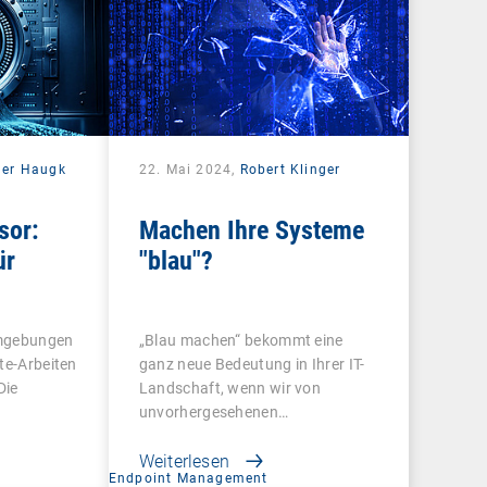
der Haugk
22. Mai 2024,
Robert Klinger
sor:
Machen Ihre Systeme
ür
"blau"?
umgebungen
„Blau machen“ bekommt eine
te-Arbeiten
ganz neue Bedeutung in Ihrer IT-
Die
Landschaft, wenn wir von
unvorhergesehenen…
Weiterlesen
Endpoint Management