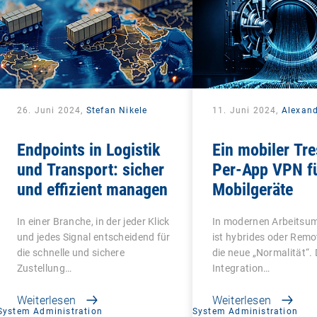
26. Juni 2024,
Stefan Nikele
11. Juni 2024,
Alexan
Endpoints in Logistik
Ein mobiler Tre
und Transport: sicher
Per-App VPN f
und effizient managen
Mobilgeräte
In einer Branche, in der jeder Klick
In modernen Arbeits
und jedes Signal entscheidend für
ist hybrides oder Remo
die schnelle und sichere
die neue „Normalität“. 
Zustellung…
Integration…
Weiterlesen
Weiterlesen
System Administration
System Administration