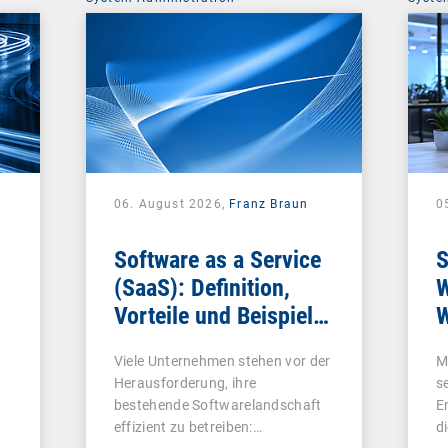
06. August 2026,
Franz Braun
0
Software as a Service
S
(SaaS): Definition,
W
Vorteile und Beispiele
W
für Unternehmen
Viele Unternehmen stehen vor der
M
Herausforderung, ihre
s
bestehende Softwarelandschaft
E
effizient zu betreiben:…
d