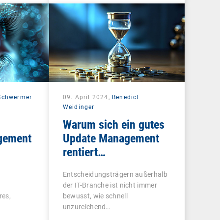
 Schwermer
09. April 2024,
Benedict
Weidinger
Warum sich ein gutes
gement
Update Management
rentiert…
Entscheidungsträgern außerhalb
der IT-Branche ist nicht immer
res,
bewusst, wie schnell
unzureichend…
Netzwerk