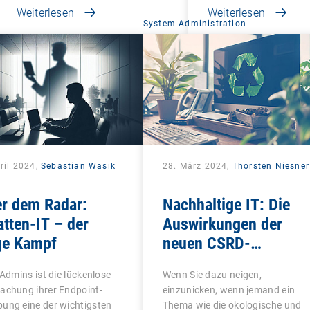
Weiterlesen
in…
Weiterlesen
System Administration
ril 2024,
Sebastian Wasik
28. März 2024,
Thorsten Niesner
er dem Radar:
Nachhaltige IT: Die
tten-IT – der
Auswirkungen der
ge Kampf
neuen CSRD-
Regelungen
-Admins ist die lückenlose
Wenn Sie dazu neigen,
achung ihrer Endpoint-
einzunicken, wenn jemand ein
ung eine der wichtigsten
Thema wie die ökologische und