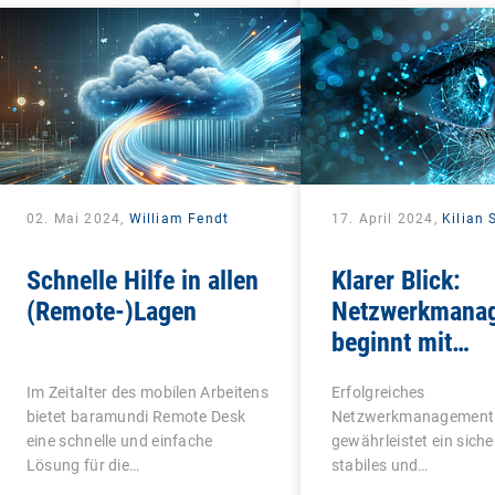
02. Mai 2024,
William Fendt
17. April 2024,
Kilian
Schnelle Hilfe in allen
Klarer Blick:
(Remote-)Lagen
Netzwerkmana
beginnt mit
Transparenz
Im Zeitalter des mobilen Arbeitens
Erfolgreiches
bietet baramundi Remote Desk
Netzwerkmanagement
eine schnelle und einfache
gewährleistet ein siche
Lösung für die…
stabiles und
hochleistungsfähiges 