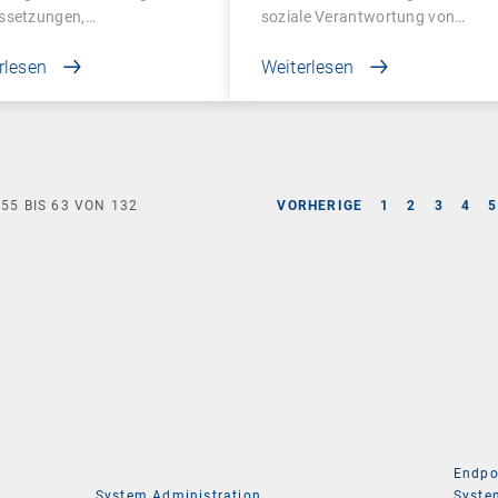
ssetzungen,…
soziale Verantwortung von…
rlesen
Weiterlesen
E
55
BIS
63
VON
132
VORHERIGE
1
2
3
4
5
Endpo
System Administration
Syste