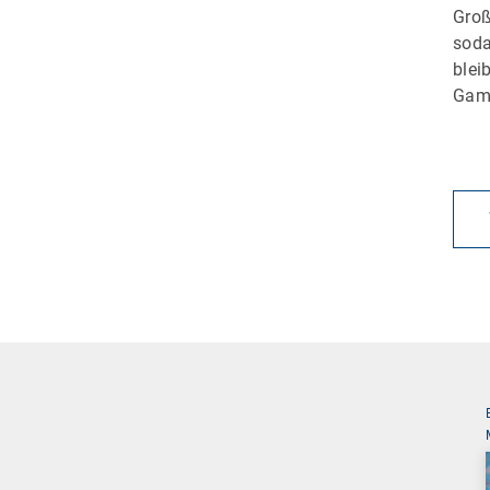
Groß
soda
blei
Gam